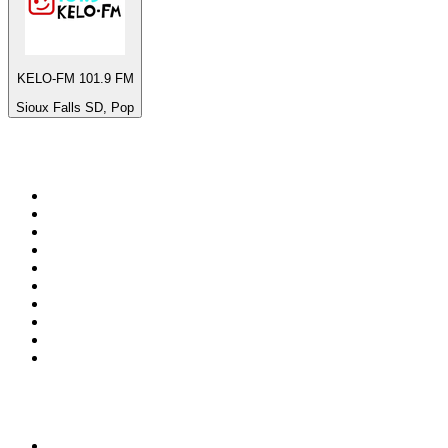
KELO-FM 101.9 FM
Sioux Falls SD, Pop
De top 100 op
radio.net
1
.
538 NL
2
.
100% Helene Fischer - von SchlagerPlanet
3
.
Joe Nederland
4
.
Fip : Rock
5
.
NPO Radio 1
6
.
Radio Bollerwagen
7
.
Frisky Radio
8
.
Radio Veronica
9
.
I LOVE HARDSTYLE
10
.
80ER
Top 100 podcasts in
Nederland
1
.
Maarten van Rossem &amp; Tom Jessen