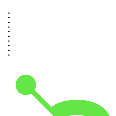
Top 100 podcasts in
Nederland
1
.
Maarten van Rossem &amp; Tom Jessen
2
.
Reality Check - B&B Vol Liefde
3
.
HNM de podcast
4
.
RADIO BOOS
5
.
Amerika in 15 minuten
6
.
Scientias Podcast
7
.
De Jortcast
8
.
AD Voetbal podcast
9
.
De Derde Helft
10
.
In De Waaier