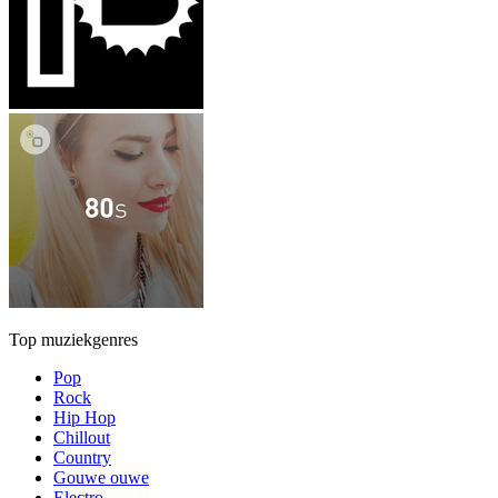
Top muziekgenres
Pop
Rock
Hip Hop
Chillout
Country
Gouwe ouwe
Electro