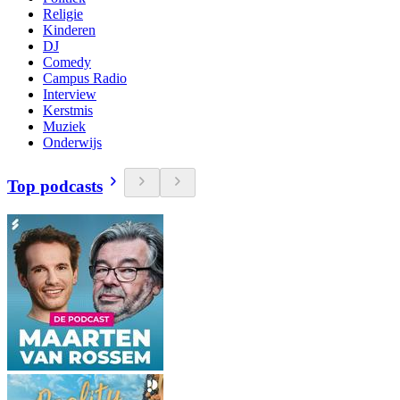
Religie
Kinderen
DJ
Comedy
Campus Radio
Interview
Kerstmis
Muziek
Onderwijs
Top podcasts