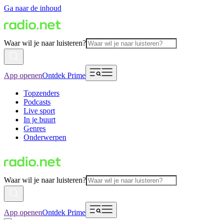
Ga naar de inhoud
Waar wil je naar luisteren?
App openen
Ontdek Prime
Topzenders
Podcasts
Live sport
In je buurt
Genres
Onderwerpen
Waar wil je naar luisteren?
App openen
Ontdek Prime