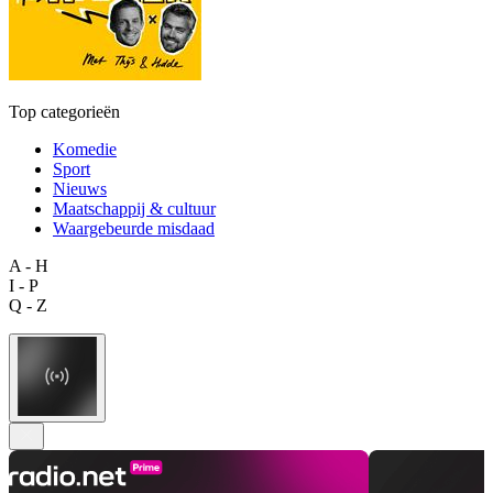
Top categorieën
Komedie
Sport
Nieuws
Maatschappij & cultuur
Waargebeurde misdaad
A - H
I - P
Q - Z