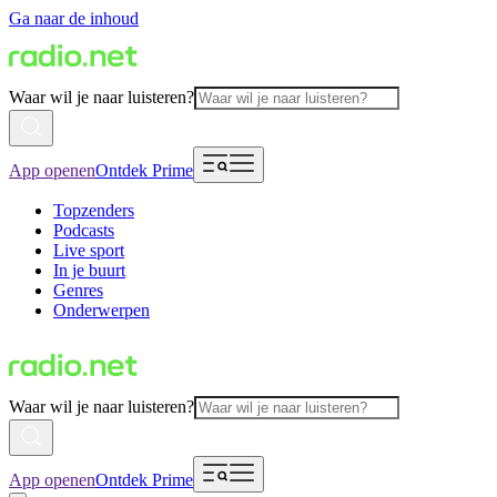
Ga naar de inhoud
Waar wil je naar luisteren?
App openen
Ontdek Prime
Topzenders
Podcasts
Live sport
In je buurt
Genres
Onderwerpen
Waar wil je naar luisteren?
App openen
Ontdek Prime