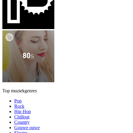
Top muziekgenres
Pop
Rock
Hip Hop
Chillout
Country
Gouwe ouwe
Electro