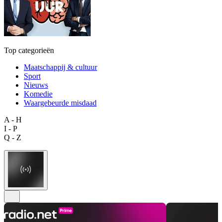
Top categorieën
Maatschappij & cultuur
Sport
Nieuws
Komedie
Waargebeurde misdaad
A - H
I - P
Q - Z