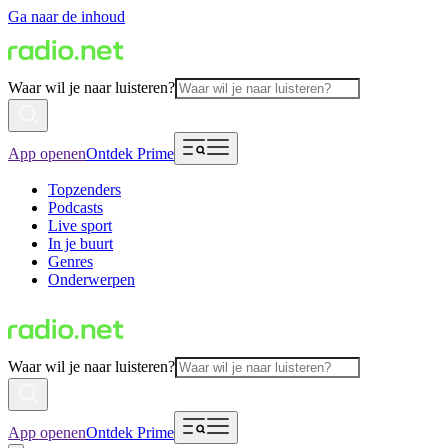
Ga naar de inhoud
Waar wil je naar luisteren?
App openen
Ontdek Prime
Topzenders
Podcasts
Live sport
In je buurt
Genres
Onderwerpen
Waar wil je naar luisteren?
App openen
Ontdek Prime