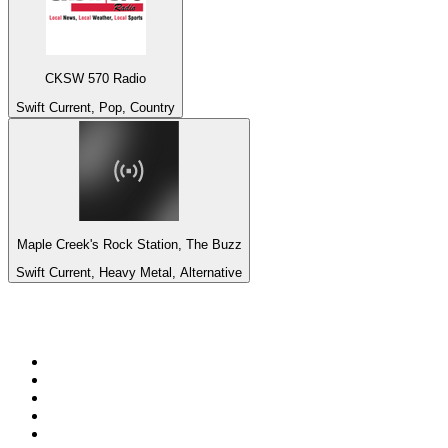
CKSW 570 Radio
Swift Current, Pop, Country
Maple Creek's Rock Station, The Buzz
Swift Current, Heavy Metal, Alternative
De top 100 op
radio.net
1
.
538 NL
2
.
100% Helene Fischer - von SchlagerPlanet
3
.
Joe Nederland
4
.
NPO Radio 1
5
.
Fip : Rock