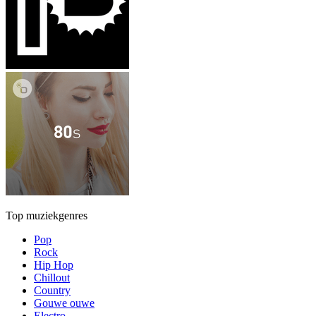
Top muziekgenres
Pop
Rock
Hip Hop
Chillout
Country
Gouwe ouwe
Electro