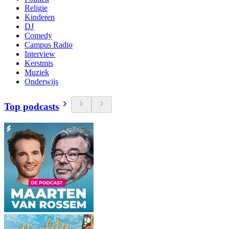
Religie
Kinderen
DJ
Comedy
Campus Radio
Interview
Kerstmis
Muziek
Onderwijs
Top podcasts