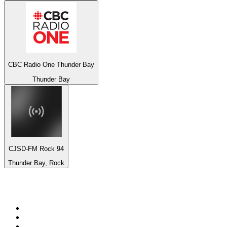
CBC Radio One Thunder Bay
Thunder Bay
CJSD-FM Rock 94
Thunder Bay, Rock
De top 100 op
radio.net
1
.
538 NL
2
.
100% Helene Fischer - von SchlagerPlanet
3
.
Joe Nederland