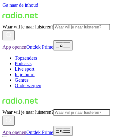
Ga naar de inhoud
Waar wil je naar luisteren?
App openen
Ontdek Prime
Topzenders
Podcasts
Live sport
In je buurt
Genres
Onderwerpen
Waar wil je naar luisteren?
App openen
Ontdek Prime