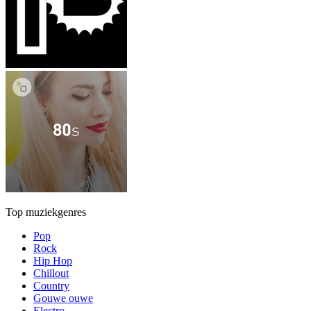
Top muziekgenres
Pop
Rock
Hip Hop
Chillout
Country
Gouwe ouwe
Electro