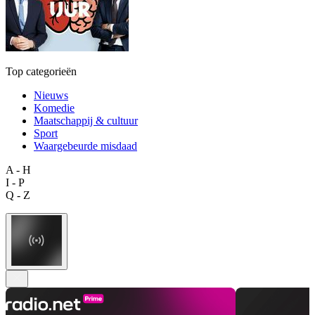
Top categorieën
Nieuws
Komedie
Maatschappij & cultuur
Sport
Waargebeurde misdaad
A - H
I - P
Q - Z