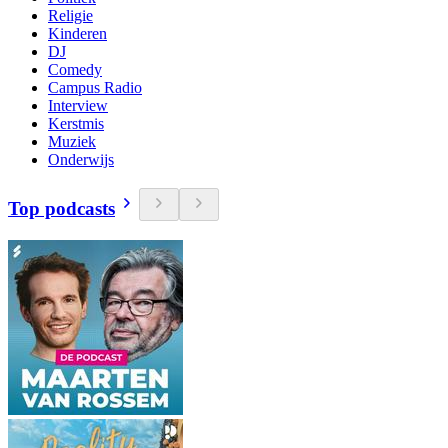
Religie
Kinderen
DJ
Comedy
Campus Radio
Interview
Kerstmis
Muziek
Onderwijs
Top podcasts