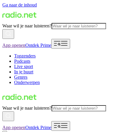
Ga naar de inhoud
Waar wil je naar luisteren?
App openen
Ontdek Prime
Topzenders
Podcasts
Live sport
In je buurt
Genres
Onderwerpen
Waar wil je naar luisteren?
App openen
Ontdek Prime