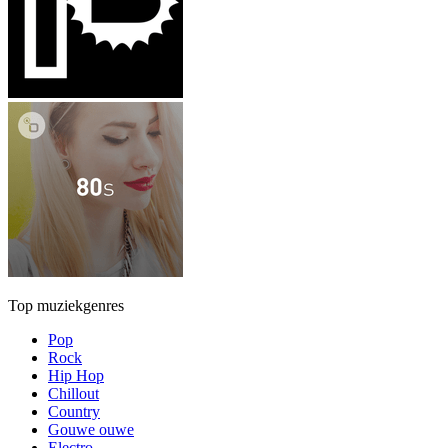
Top muziekgenres
Pop
Rock
Hip Hop
Chillout
Country
Gouwe ouwe
Electro