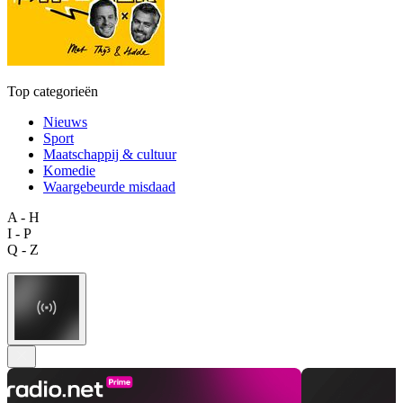
Top categorieën
Nieuws
Sport
Maatschappij & cultuur
Komedie
Waargebeurde misdaad
A - H
I - P
Q - Z