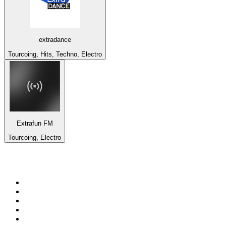
extradance
Tourcoing, Hits, Techno, Electro
Extrafun FM
Tourcoing, Electro
De top 100 op
radio.net
1
.
538 NL
2
.
100% Helene Fischer - von SchlagerPlanet
3
.
Joe Nederland
4
.
Fip : Rock
5
.
NPO Radio 1