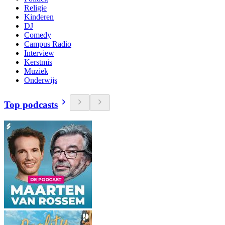
Religie
Kinderen
DJ
Comedy
Campus Radio
Interview
Kerstmis
Muziek
Onderwijs
Top podcasts