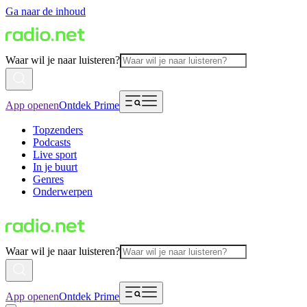
Ga naar de inhoud
Waar wil je naar luisteren?
App openen
Ontdek Prime
Topzenders
Podcasts
Live sport
In je buurt
Genres
Onderwerpen
Waar wil je naar luisteren?
App openen
Ontdek Prime