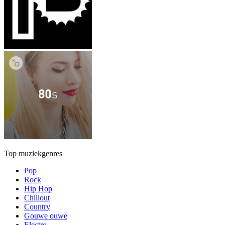
Top muziekgenres
Pop
Rock
Hip Hop
Chillout
Country
Gouwe ouwe
Electro