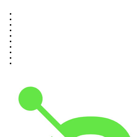
Top 100 podcasts in
Nederland
1
.
Maarten van Rossem &amp; Tom Jessen
2
.
Reality Check - B&B Vol Liefde
3
.
HNM de podcast
4
.
RADIO BOOS
5
.
Amerika in 15 minuten
6
.
Scientias Podcast
7
.
De Jortcast
8
.
AD Voetbal podcast
9
.
De Derde Helft
10
.
In De Waaier