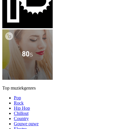
Top muziekgenres
Pop
Rock
Hip Hop
Chillout
Country
Gouwe ouwe
Electro