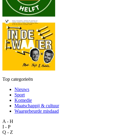
Top categorieën
Nieuws
Sport
Komedie
Maatschappij & cultuur
Waargebeurde misdaad
A - H
I - P
Q - Z