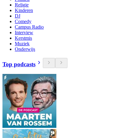
Religie
Kinderen
DJ
Comedy
Campus Radio
Interview
Kerstmis
Muziek
Onderwijs
Top podcasts