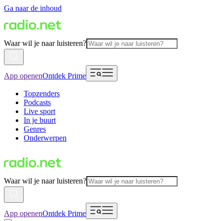
Ga naar de inhoud
Waar wil je naar luisteren?
App openen
Ontdek Prime
Topzenders
Podcasts
Live sport
In je buurt
Genres
Onderwerpen
Waar wil je naar luisteren?
App openen
Ontdek Prime