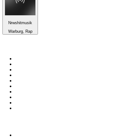
Nrwshitmusik
Warburg, Rap
De top 100 op
radio.net
1
.
538 NL
2
.
100% Helene Fischer - von SchlagerPlanet
3
.
Joe Nederland
4
.
Fip : Rock
5
.
NPO Radio 1
6
.
Radio Bollerwagen
7
.
Frisky Radio
8
.
Radio Veronica
9
.
I LOVE HARDSTYLE
10
.
80ER
Top 100 podcasts in
Nederland
1
.
Maarten van Rossem &amp; Tom Jessen