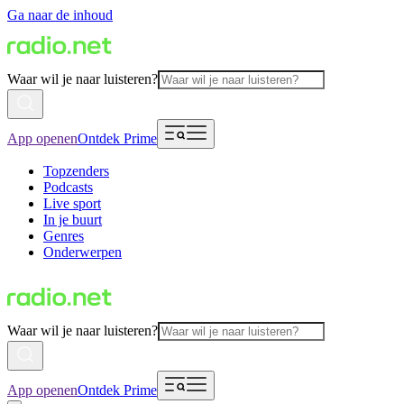
Ga naar de inhoud
Waar wil je naar luisteren?
App openen
Ontdek Prime
Topzenders
Podcasts
Live sport
In je buurt
Genres
Onderwerpen
Waar wil je naar luisteren?
App openen
Ontdek Prime