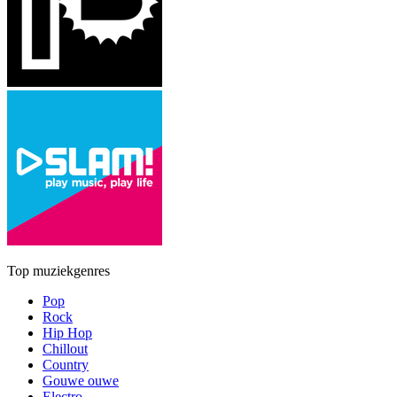
Top muziekgenres
Pop
Rock
Hip Hop
Chillout
Country
Gouwe ouwe
Electro