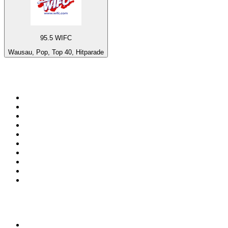
95.5 WIFC
Wausau, Pop, Top 40, Hitparade
De top 100 op
radio.net
1
.
538 NL
2
.
100% Helene Fischer - von SchlagerPlanet
3
.
Joe Nederland
4
.
Fip : Rock
5
.
NPO Radio 1
6
.
Frisky Radio
7
.
Radio Bollerwagen
8
.
Radio Veronica
9
.
I LOVE HARDSTYLE
10
.
SLAM!
Top 100 podcasts in
Nederland
1
.
Maarten van Rossem &amp; Tom Jessen