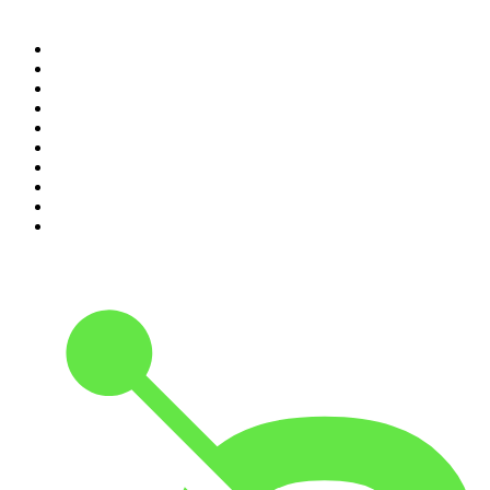
Top 100 podcasts in
Nederland
1
.
Maarten van Rossem &amp; Tom Jessen
2
.
RADIO BOOS
3
.
HNM de podcast
4
.
Reality Check - B&B Vol Liefde
5
.
De Jortcast
6
.
In De Waaier
7
.
Scientias Podcast
8
.
De Ongelooflijke Podcast
9
.
Heterdaad
10
.
De Ware Jacob