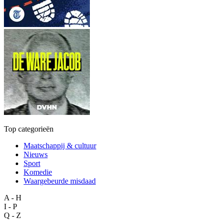
Top categorieën
Maatschappij & cultuur
Nieuws
Sport
Komedie
Waargebeurde misdaad
A - H
I - P
Q - Z