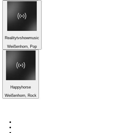
Realitytvshowmusic
Weißenhorn, Pop
Happyhorse
Weißenhorn, Rock
De top 100 op
radio.net
1
.
538 NL
2
.
100% Helene Fischer - von SchlagerPlanet
3
.
Joe Nederland