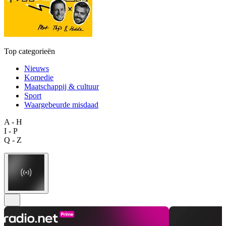
Top categorieën
Nieuws
Komedie
Maatschappij & cultuur
Sport
Waargebeurde misdaad
A - H
I - P
Q - Z