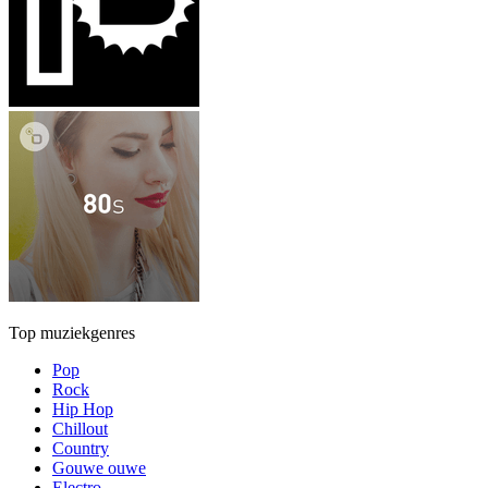
Top muziekgenres
Pop
Rock
Hip Hop
Chillout
Country
Gouwe ouwe
Electro