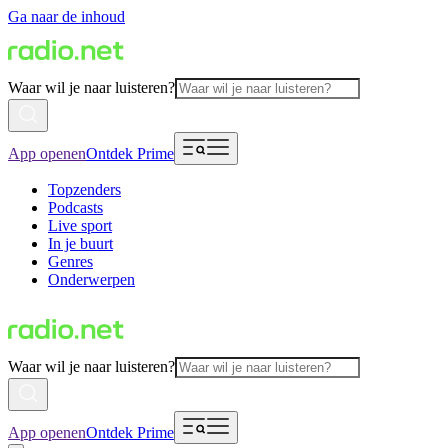
Ga naar de inhoud
Waar wil je naar luisteren?
App openen
Ontdek Prime
Topzenders
Podcasts
Live sport
In je buurt
Genres
Onderwerpen
Waar wil je naar luisteren?
App openen
Ontdek Prime