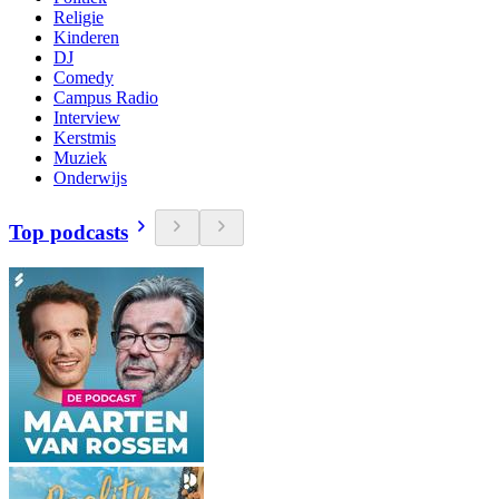
Religie
Kinderen
DJ
Comedy
Campus Radio
Interview
Kerstmis
Muziek
Onderwijs
Top podcasts