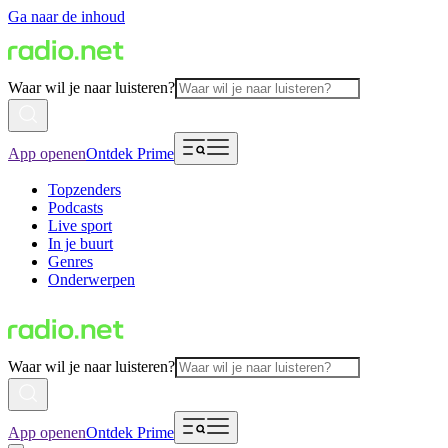
Ga naar de inhoud
Waar wil je naar luisteren?
App openen
Ontdek Prime
Topzenders
Podcasts
Live sport
In je buurt
Genres
Onderwerpen
Waar wil je naar luisteren?
App openen
Ontdek Prime