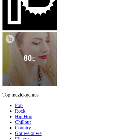
Top muziekgenres
Pop
Rock
Hip Hop
Chillout
Country
Gouwe ouwe
Electro