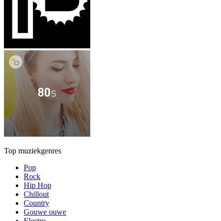
Top muziekgenres
Pop
Rock
Hip Hop
Chillout
Country
Gouwe ouwe
Electro