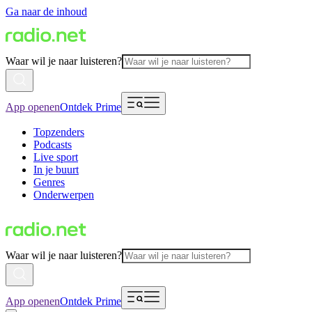
Ga naar de inhoud
Waar wil je naar luisteren?
App openen
Ontdek Prime
Topzenders
Podcasts
Live sport
In je buurt
Genres
Onderwerpen
Waar wil je naar luisteren?
App openen
Ontdek Prime