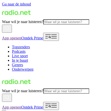
Ga naar de inhoud
Waar wil je naar luisteren?
App openen
Ontdek Prime
Topzenders
Podcasts
Live sport
In je buurt
Genres
Onderwerpen
Waar wil je naar luisteren?
App openen
Ontdek Prime