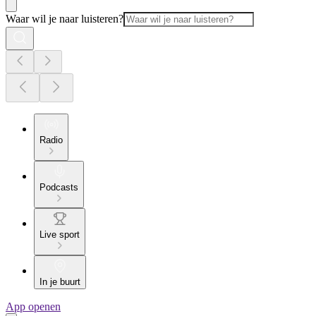
Waar wil je naar luisteren?
Radio
Podcasts
Live sport
In je buurt
App openen