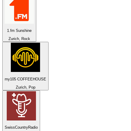
1.fm Sunshine
Zurich, Rock
my105 COFFEEHOUSE
Zurich, Pop
SwissCountryRadio