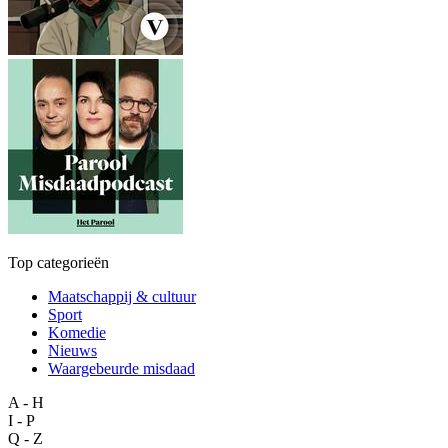
Top categorieën
Maatschappij & cultuur
Sport
Komedie
Nieuws
Waargebeurde misdaad
A - H
I - P
Q - Z