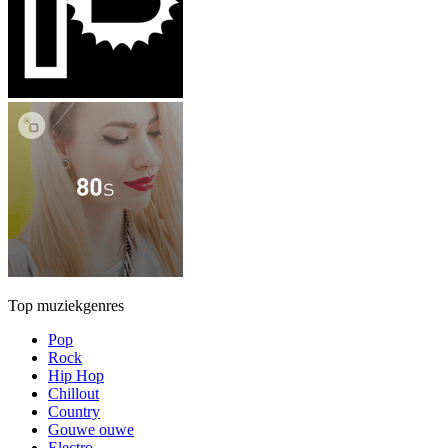
Top muziekgenres
Pop
Rock
Hip Hop
Chillout
Country
Gouwe ouwe
Electro