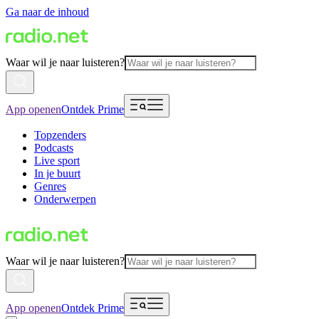
Ga naar de inhoud
Waar wil je naar luisteren?
App openen
Ontdek Prime
Topzenders
Podcasts
Live sport
In je buurt
Genres
Onderwerpen
Waar wil je naar luisteren?
App openen
Ontdek Prime