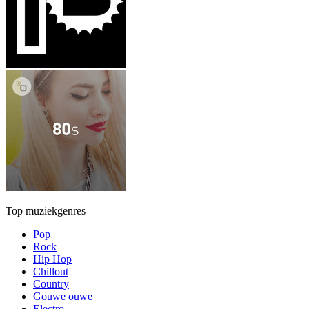
Top muziekgenres
Pop
Rock
Hip Hop
Chillout
Country
Gouwe ouwe
Electro