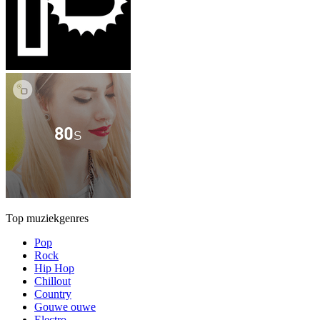
Top muziekgenres
Pop
Rock
Hip Hop
Chillout
Country
Gouwe ouwe
Electro