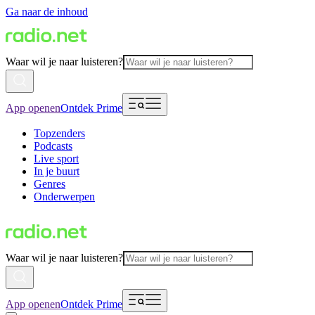
Ga naar de inhoud
Waar wil je naar luisteren?
App openen
Ontdek Prime
Topzenders
Podcasts
Live sport
In je buurt
Genres
Onderwerpen
Waar wil je naar luisteren?
App openen
Ontdek Prime