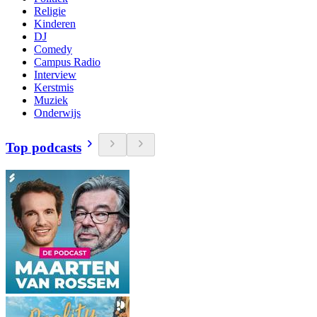
Religie
Kinderen
DJ
Comedy
Campus Radio
Interview
Kerstmis
Muziek
Onderwijs
Top podcasts