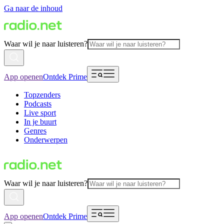
Ga naar de inhoud
Waar wil je naar luisteren?
App openen
Ontdek Prime
Topzenders
Podcasts
Live sport
In je buurt
Genres
Onderwerpen
Waar wil je naar luisteren?
App openen
Ontdek Prime