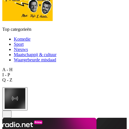
Top categorieën
Komedie
Sport
Nieuws
Maatschappij & cultuur
Waargebeurde misdaad
A - H
I - P
Q - Z