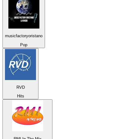
musicfactoryoristano
Pop
RVD
Hits
RMI In The Mix