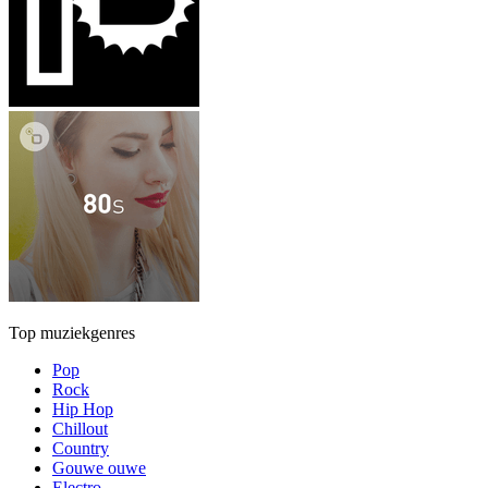
Top muziekgenres
Pop
Rock
Hip Hop
Chillout
Country
Gouwe ouwe
Electro