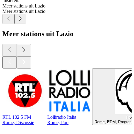
luisteren.
Meer stations uit Lazio
Meer stations uit Lazio
Meer stations uit Lazio
RTL 102.5 FM
Lolliradio Italia
Illo
Rome, EDM, Progressi
Rome, Discussie
Rome, Pop
Top
podcasts