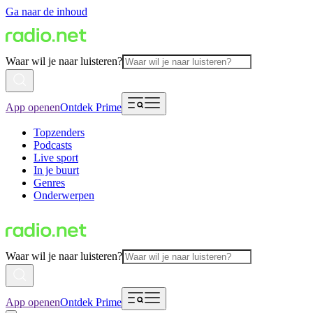
Ga naar de inhoud
Waar wil je naar luisteren?
App openen
Ontdek Prime
Topzenders
Podcasts
Live sport
In je buurt
Genres
Onderwerpen
Waar wil je naar luisteren?
App openen
Ontdek Prime