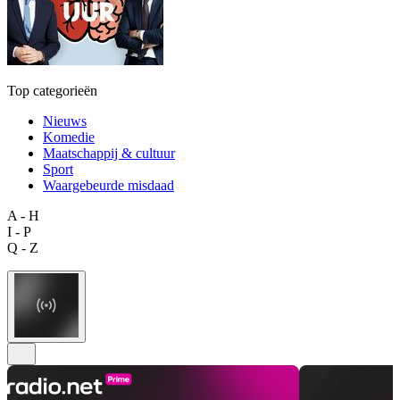
Top categorieën
Nieuws
Komedie
Maatschappij & cultuur
Sport
Waargebeurde misdaad
A - H
I - P
Q - Z