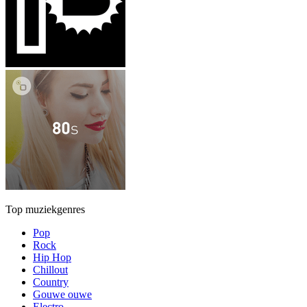
Top muziekgenres
Pop
Rock
Hip Hop
Chillout
Country
Gouwe ouwe
Electro