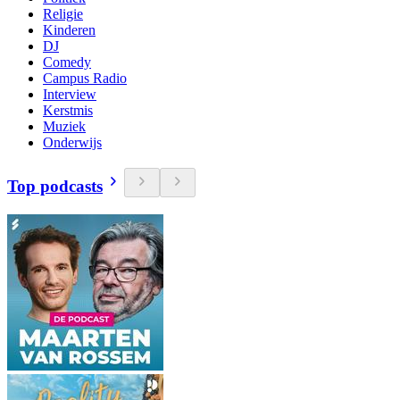
Religie
Kinderen
DJ
Comedy
Campus Radio
Interview
Kerstmis
Muziek
Onderwijs
Top podcasts