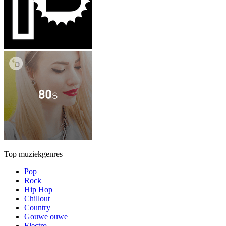
Top muziekgenres
Pop
Rock
Hip Hop
Chillout
Country
Gouwe ouwe
Electro