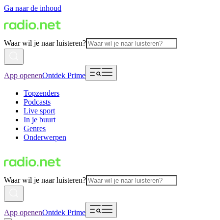
Ga naar de inhoud
Waar wil je naar luisteren?
App openen
Ontdek Prime
Topzenders
Podcasts
Live sport
In je buurt
Genres
Onderwerpen
Waar wil je naar luisteren?
App openen
Ontdek Prime