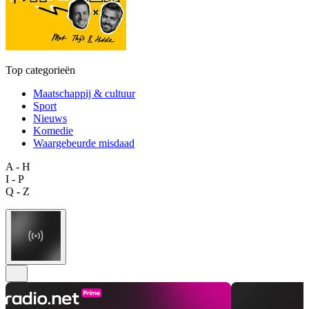
Top categorieën
Maatschappij & cultuur
Sport
Nieuws
Komedie
Waargebeurde misdaad
A - H
I - P
Q - Z