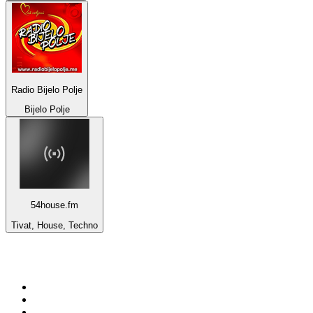
Radio Bijelo Polje
Bijelo Polje
54house.fm
Tivat, House, Techno
De top 100 op
radio.net
1
.
538 NL
2
.
100% Helene Fischer - von SchlagerPlanet
3
.
Joe Nederland