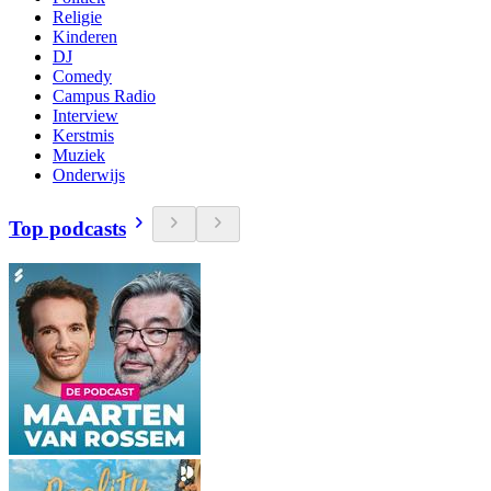
Religie
Kinderen
DJ
Comedy
Campus Radio
Interview
Kerstmis
Muziek
Onderwijs
Top podcasts