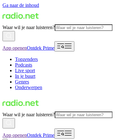
Ga naar de inhoud
Waar wil je naar luisteren?
App openen
Ontdek Prime
Topzenders
Podcasts
Live sport
In je buurt
Genres
Onderwerpen
Waar wil je naar luisteren?
App openen
Ontdek Prime