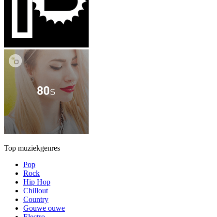
Top muziekgenres
Pop
Rock
Hip Hop
Chillout
Country
Gouwe ouwe
Electro