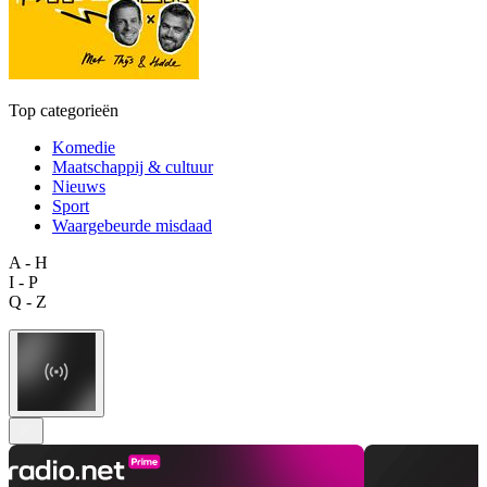
Top categorieën
Komedie
Maatschappij & cultuur
Nieuws
Sport
Waargebeurde misdaad
A - H
I - P
Q - Z