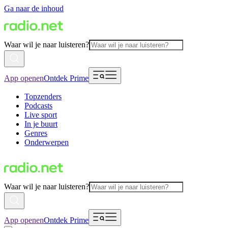
Ga naar de inhoud
Waar wil je naar luisteren?
App openen
Ontdek Prime
Topzenders
Podcasts
Live sport
In je buurt
Genres
Onderwerpen
Waar wil je naar luisteren?
App openen
Ontdek Prime