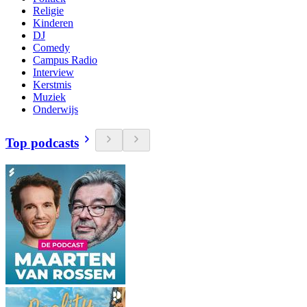
Religie
Kinderen
DJ
Comedy
Campus Radio
Interview
Kerstmis
Muziek
Onderwijs
Top podcasts