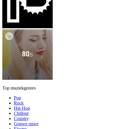
Top muziekgenres
Pop
Rock
Hip Hop
Chillout
Country
Gouwe ouwe
Electro