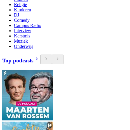
Religie
Kinderen
DJ
Comedy
Campus Radio
Interview
Kerstmis
Muziek
Onderwijs
Top podcasts