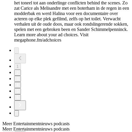
het toneel tot aan onderlinge conflicten behind the scenes. Zo
zat Carice als Melisandre met een boterham in de regen in een
modderbak en werd Halina voor een documentaire over
acteren op elke plek gefilmd, zelfs op het toilet. Verwacht
verhalen uit de oude doos, maar ook rondslingerende sokken,
spelen met een gebroken been en Sander Schimmelpenninck.
Learn more about your ad choices. Visit
megaphone.fm/adchoices
1
2
3
4
5
6
Meer Entertainmentnieuws podcasts
Meer Entertainmentnieuws podcasts