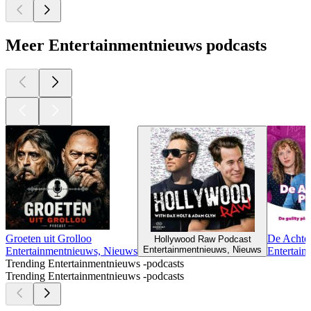
Meer Entertainmentnieuws podcasts
Groeten uit Grolloo
De Achter
Hollywood Raw Podcast
Entertainmentnieuws, Nieuws
Entertainmentnieuws, Nieuws
Entertai
Trending Entertainmentnieuws -podcasts
Trending Entertainmentnieuws -podcasts