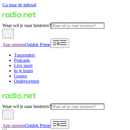
Ga naar de inhoud
Waar wil je naar luisteren?
App openen
Ontdek Prime
Topzenders
Podcasts
Live sport
In je buurt
Genres
Onderwerpen
Waar wil je naar luisteren?
App openen
Ontdek Prime