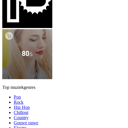
Top muziekgenres
Pop
Rock
Hip Hop
Chillout
Country
Gouwe ouwe
Electro