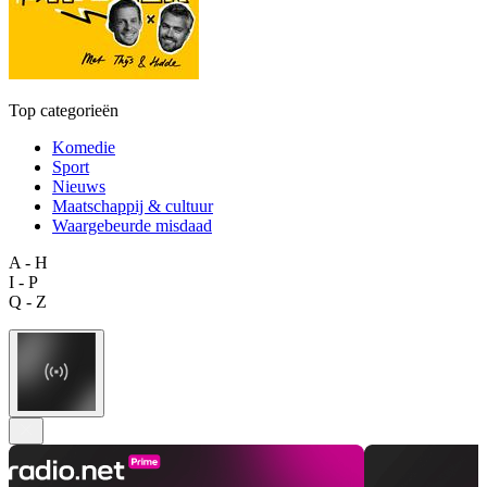
Top categorieën
Komedie
Sport
Nieuws
Maatschappij & cultuur
Waargebeurde misdaad
A - H
I - P
Q - Z