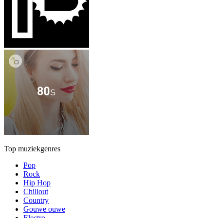
Top muziekgenres
Pop
Rock
Hip Hop
Chillout
Country
Gouwe ouwe
Electro