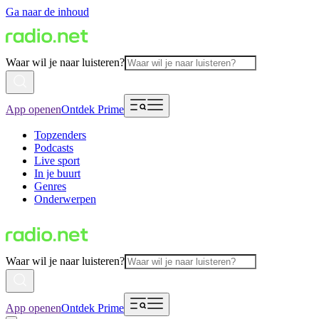
Ga naar de inhoud
Waar wil je naar luisteren?
App openen
Ontdek Prime
Topzenders
Podcasts
Live sport
In je buurt
Genres
Onderwerpen
Waar wil je naar luisteren?
App openen
Ontdek Prime