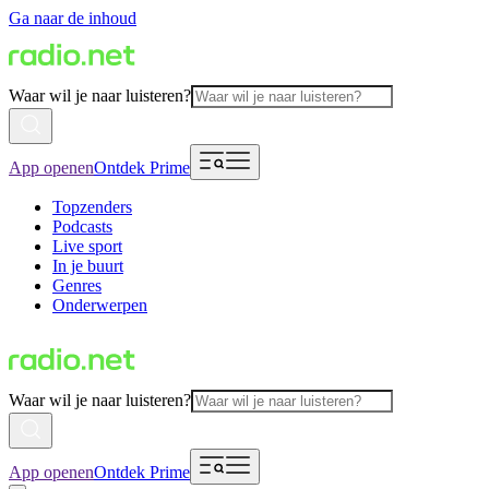
Ga naar de inhoud
Waar wil je naar luisteren?
App openen
Ontdek Prime
Topzenders
Podcasts
Live sport
In je buurt
Genres
Onderwerpen
Waar wil je naar luisteren?
App openen
Ontdek Prime