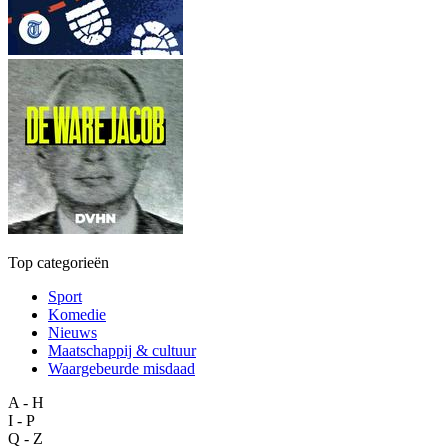
Top categorieën
Sport
Komedie
Nieuws
Maatschappij & cultuur
Waargebeurde misdaad
A - H
I - P
Q - Z