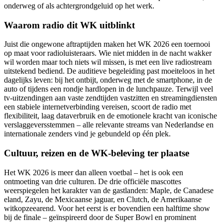
onderweg of als achtergrondgeluid op het werk.
Waarom radio dit WK uitblinkt
Juist die ongewone aftraptijden maken het WK 2026 een toernooi
op maat voor radioluisteraars. Wie niet midden in de nacht wakker
wil worden maar toch niets wil missen, is met een live radiostream
uitstekend bediend. De auditieve begeleiding past moeiteloos in het
dagelijks leven: bij het ontbijt, onderweg met de smartphone, in de
auto of tijdens een rondje hardlopen in de lunchpauze. Terwijl veel
tv-uitzendingen aan vaste zendtijden vastzitten en streamingdiensten
een stabiele internetverbinding vereisen, scoort de radio met
flexibiliteit, laag dataverbruik en de emotionele kracht van iconische
verslaggeversstemmen – alle relevante streams van Nederlandse en
internationale zenders vind je gebundeld op één plek.
Cultuur, reizen en de WK-beleving ter plaatse
Het WK 2026 is meer dan alleen voetbal – het is ook een
ontmoeting van drie culturen. De drie officiële mascottes
weerspiegelen het karakter van de gastlanden: Maple, de Canadese
eland, Zayu, de Mexicaanse jaguar, en Clutch, de Amerikaanse
witkopzeearend. Voor het eerst is er bovendien een halftime show
bij de finale – geïnspireerd door de Super Bowl en prominent