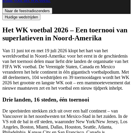
Klaar voor het WK-feest?
Naar de feestradiozenders
Huidige wedstrijden
Het WK voetbal 2026 – Een toernooi van
superlatieven in Noord-Amerika
Van 11 juni tot en met 19 juli 2026 klopt het hart van het
wereldvoetbal in Noord-Amerika: voor het eerst in de geschiedenis
van het toernooi delen maar liefst drie landen de organisatie van het
FIFA WK voetbal. De Verenigde Staten, Canada en Mexico
veranderen het hele continent in één gigantisch voetbalpodium. Met
48 deelnemers, 104 wedstrijden en 39 toernooidagen wordt het WK
2026 het grootste en langste WK ooit – een mammoetevenement dat
nieuwe maatstaven zet en het voetbal een nieuw tijdperk inhelpt.
Drie landen, 16 steden, één toernooi
De speelsteden strekken zich uit over een half continent – van
Vancouver in het noordwesten tot Mexico-Stad in het zuiden. In de
VS rolt de bal in elf steden, waaronder New York/New Jersey, Los
Angeles, Boston, Miami, Dallas, Houston, Seattle, Atlanta,
Philadelphia, Kansas City en San Francisco. Canada is