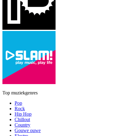
Top muziekgenres
Pop
Rock
Hip Hop
Chillout
Country
Gouwe ouwe
Electro