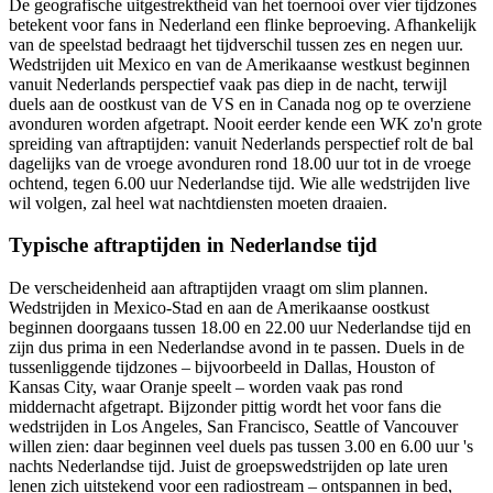
De geografische uitgestrektheid van het toernooi over vier tijdzones
betekent voor fans in Nederland een flinke beproeving. Afhankelijk
van de speelstad bedraagt het tijdverschil tussen zes en negen uur.
Wedstrijden uit Mexico en van de Amerikaanse westkust beginnen
vanuit Nederlands perspectief vaak pas diep in de nacht, terwijl
duels aan de oostkust van de VS en in Canada nog op te overziene
avonduren worden afgetrapt. Nooit eerder kende een WK zo'n grote
spreiding van aftraptijden: vanuit Nederlands perspectief rolt de bal
dagelijks van de vroege avonduren rond 18.00 uur tot in de vroege
ochtend, tegen 6.00 uur Nederlandse tijd. Wie alle wedstrijden live
wil volgen, zal heel wat nachtdiensten moeten draaien.
Typische aftraptijden in Nederlandse tijd
De verscheidenheid aan aftraptijden vraagt om slim plannen.
Wedstrijden in Mexico-Stad en aan de Amerikaanse oostkust
beginnen doorgaans tussen 18.00 en 22.00 uur Nederlandse tijd en
zijn dus prima in een Nederlandse avond in te passen. Duels in de
tussenliggende tijdzones – bijvoorbeeld in Dallas, Houston of
Kansas City, waar Oranje speelt – worden vaak pas rond
middernacht afgetrapt. Bijzonder pittig wordt het voor fans die
wedstrijden in Los Angeles, San Francisco, Seattle of Vancouver
willen zien: daar beginnen veel duels pas tussen 3.00 en 6.00 uur 's
nachts Nederlandse tijd. Juist de groepswedstrijden op late uren
lenen zich uitstekend voor een radiostream – ontspannen in bed,