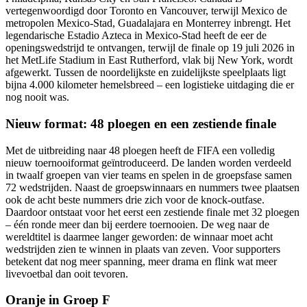
vertegenwoordigd door Toronto en Vancouver, terwijl Mexico de
metropolen Mexico-Stad, Guadalajara en Monterrey inbrengt. Het
legendarische Estadio Azteca in Mexico-Stad heeft de eer de
openingswedstrijd te ontvangen, terwijl de finale op 19 juli 2026 in
het MetLife Stadium in East Rutherford, vlak bij New York, wordt
afgewerkt. Tussen de noordelijkste en zuidelijkste speelplaats ligt
bijna 4.000 kilometer hemelsbreed – een logistieke uitdaging die er
nog nooit was.
Nieuw format: 48 ploegen en een zestiende finale
Met de uitbreiding naar 48 ploegen heeft de FIFA een volledig
nieuw toernooiformat geïntroduceerd. De landen worden verdeeld
in twaalf groepen van vier teams en spelen in de groepsfase samen
72 wedstrijden. Naast de groepswinnaars en nummers twee plaatsen
ook de acht beste nummers drie zich voor de knock-outfase.
Daardoor ontstaat voor het eerst een zestiende finale met 32 ploegen
– één ronde meer dan bij eerdere toernooien. De weg naar de
wereldtitel is daarmee langer geworden: de winnaar moet acht
wedstrijden zien te winnen in plaats van zeven. Voor supporters
betekent dat nog meer spanning, meer drama en flink wat meer
livevoetbal dan ooit tevoren.
Oranje in Groep F