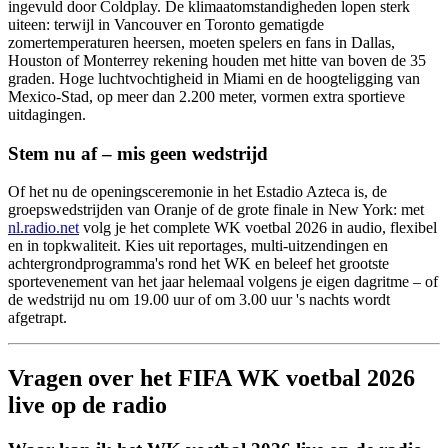
ingevuld door Coldplay. De klimaatomstandigheden lopen sterk
uiteen: terwijl in Vancouver en Toronto gematigde
zomertemperaturen heersen, moeten spelers en fans in Dallas,
Houston of Monterrey rekening houden met hitte van boven de 35
graden. Hoge luchtvochtigheid in Miami en de hoogteligging van
Mexico-Stad, op meer dan 2.200 meter, vormen extra sportieve
uitdagingen.
Stem nu af – mis geen wedstrijd
Of het nu de openingsceremonie in het Estadio Azteca is, de
groepswedstrijden van Oranje of de grote finale in New York: met
nl.radio.net
volg je het complete WK voetbal 2026 in audio, flexibel
en in topkwaliteit. Kies uit reportages, multi-uitzendingen en
achtergrondprogramma's rond het WK en beleef het grootste
sportevenement van het jaar helemaal volgens je eigen dagritme – of
de wedstrijd nu om 19.00 uur of om 3.00 uur 's nachts wordt
afgetrapt.
Vragen over het FIFA WK voetbal 2026
live op de radio