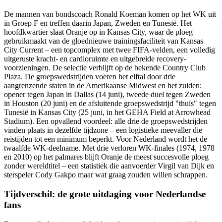
De mannen van bondscoach Ronald Koeman komen op het WK uit
in Groep F en treffen daarin Japan, Zweden en Tunesië. Het
hoofdkwartier slaat Oranje op in Kansas City, waar de ploeg
gebruikmaakt van de gloednieuwe trainingsfaciliteit van Kansas
City Current – een topcomplex met twee FIFA-velden, een volledig
uitgeruste kracht- en cardioruimte en uitgebreide recovery-
voorzieningen. De selectie verblijft op de bekende Country Club
Plaza. De groepswedstrijden voeren het elftal door drie
aangrenzende staten in de Amerikaanse Midwest en het zuiden:
opener tegen Japan in Dallas (14 juni), tweede duel tegen Zweden
in Houston (20 juni) en de afsluitende groepswedstrijd "thuis" tegen
Tunesië in Kansas City (25 juni, in het GEHA Field at Arrowhead
Stadium). Een opvallend voordeel: alle drie de groepswedstrijden
vinden plaats in dezelfde tijdzone – een logistieke meevaller die
reistijden tot een minimum beperkt. Voor Nederland wordt het de
twaalfde WK-deelname. Met drie verloren WK-finales (1974, 1978
en 2010) op het palmares blijft Oranje de meest succesvolle ploeg
zonder wereldtitel – een statistiek die aanvoerder Virgil van Dijk en
sterspeler Cody Gakpo maar wat graag zouden willen schrappen.
Tijdverschil: de grote uitdaging voor Nederlandse
fans