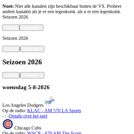
Noot:
Niet alle kanalen zijn beschikbaar buiten de VS. Probeer
andere kanalen als je er een tegenkomt.
als u er een tegenkomt.
Seizoen
2026
<
terug
volgende
>
Seizoen
2026
|
<
terug
volgende
>
Seizoen
2026
|
<
terug
volgende
>
woensdag
5-8-2026
Los Angeles Dodgers
Op de radio:
KLAC - AM 570 LA Sports
-
:
-
Details over het spel
Chicago Cubs
Op de radio:
WSCR - 670 AM The Score