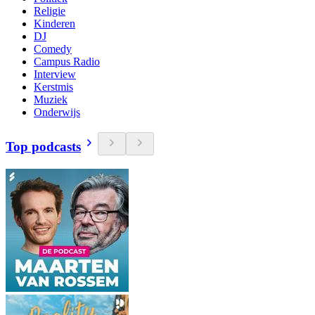
Religie
Kinderen
DJ
Comedy
Campus Radio
Interview
Kerstmis
Muziek
Onderwijs
Top podcasts