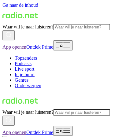
Ga naar de inhoud
Waar wil je naar luisteren?
App openen
Ontdek Prime
Topzenders
Podcasts
Live sport
In je buurt
Genres
Onderwerpen
Waar wil je naar luisteren?
App openen
Ontdek Prime