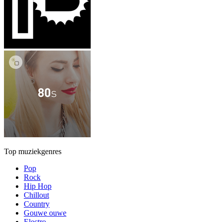
Top muziekgenres
Pop
Rock
Hip Hop
Chillout
Country
Gouwe ouwe
Electro