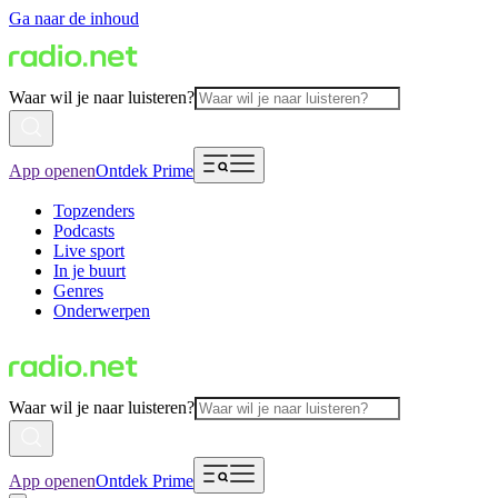
Ga naar de inhoud
Waar wil je naar luisteren?
App openen
Ontdek Prime
Topzenders
Podcasts
Live sport
In je buurt
Genres
Onderwerpen
Waar wil je naar luisteren?
App openen
Ontdek Prime