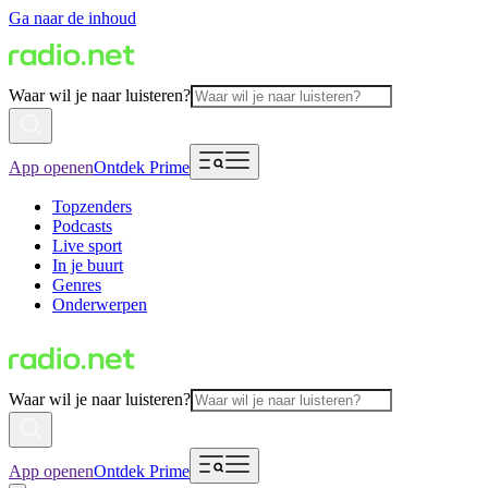
Ga naar de inhoud
Waar wil je naar luisteren?
App openen
Ontdek Prime
Topzenders
Podcasts
Live sport
In je buurt
Genres
Onderwerpen
Waar wil je naar luisteren?
App openen
Ontdek Prime