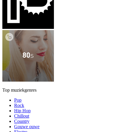
Top muziekgenres
Pop
Rock
Hip Hop
Chillout
Country
Gouwe ouwe
Electro