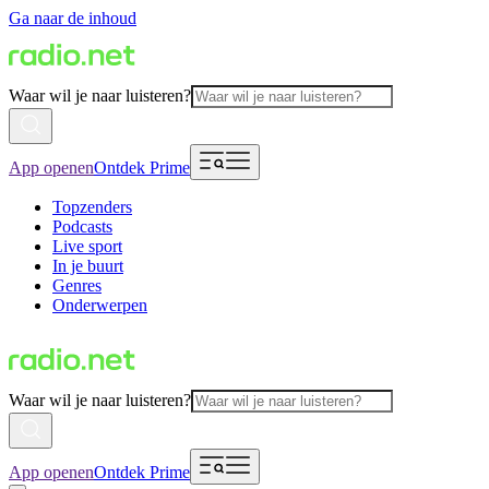
Ga naar de inhoud
Waar wil je naar luisteren?
App openen
Ontdek Prime
Topzenders
Podcasts
Live sport
In je buurt
Genres
Onderwerpen
Waar wil je naar luisteren?
App openen
Ontdek Prime