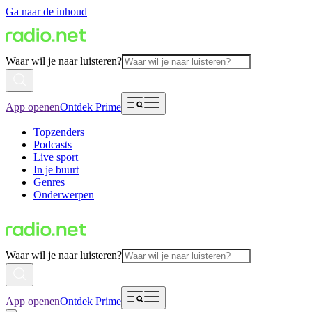
Ga naar de inhoud
Waar wil je naar luisteren?
App openen
Ontdek Prime
Topzenders
Podcasts
Live sport
In je buurt
Genres
Onderwerpen
Waar wil je naar luisteren?
App openen
Ontdek Prime