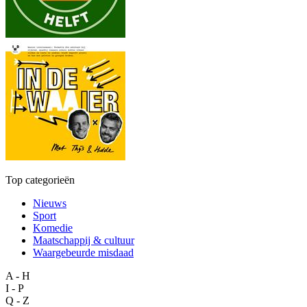
Top categorieën
Nieuws
Sport
Komedie
Maatschappij & cultuur
Waargebeurde misdaad
A - H
I - P
Q - Z