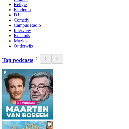
Religie
Kinderen
DJ
Comedy
Campus Radio
Interview
Kerstmis
Muziek
Onderwijs
Top podcasts