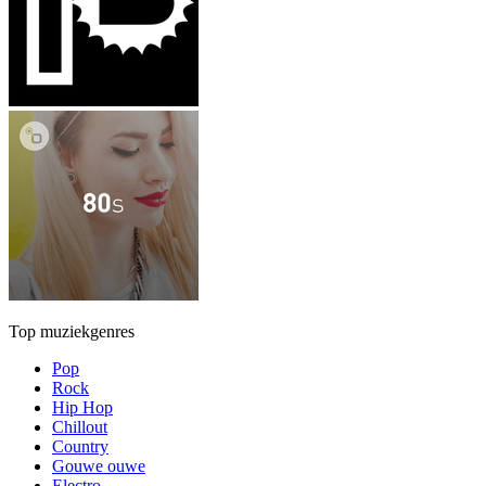
Top muziekgenres
Pop
Rock
Hip Hop
Chillout
Country
Gouwe ouwe
Electro