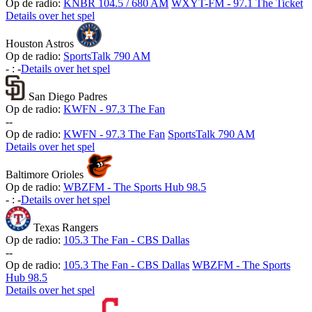
Op de radio:
KNBR 104.5 / 680 AM
WXYT-FM - 97.1 The Ticket
Details over het spel
Houston Astros
Op de radio:
SportsTalk 790 AM
-
:
-
Details over het spel
San Diego Padres
Op de radio:
KWFN - 97.3 The Fan
-
-
Op de radio:
KWFN - 97.3 The Fan
SportsTalk 790 AM
Details over het spel
Baltimore Orioles
Op de radio:
WBZFM - The Sports Hub 98.5
-
:
-
Details over het spel
Texas Rangers
Op de radio:
105.3 The Fan - CBS Dallas
-
-
Op de radio:
105.3 The Fan - CBS Dallas
WBZFM - The Sports
Hub 98.5
Details over het spel