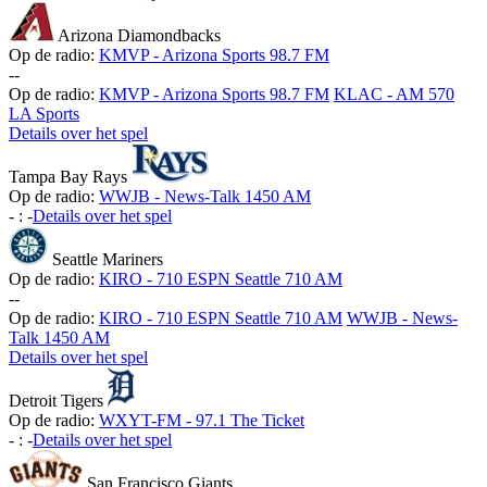
Arizona Diamondbacks
Op de radio:
KMVP - Arizona Sports 98.7 FM
-
-
Op de radio:
KMVP - Arizona Sports 98.7 FM
KLAC - AM 570
LA Sports
Details over het spel
Tampa Bay Rays
Op de radio:
WWJB - News-Talk 1450 AM
-
:
-
Details over het spel
Seattle Mariners
Op de radio:
KIRO - 710 ESPN Seattle 710 AM
-
-
Op de radio:
KIRO - 710 ESPN Seattle 710 AM
WWJB - News-
Talk 1450 AM
Details over het spel
Detroit Tigers
Op de radio:
WXYT-FM - 97.1 The Ticket
-
:
-
Details over het spel
San Francisco Giants