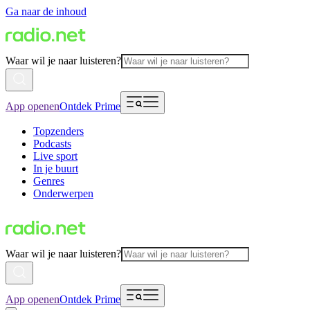
Ga naar de inhoud
Waar wil je naar luisteren?
App openen
Ontdek Prime
Topzenders
Podcasts
Live sport
In je buurt
Genres
Onderwerpen
Waar wil je naar luisteren?
App openen
Ontdek Prime