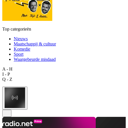
Top categorieën
Nieuws
Maatschappij & cultuur
Komedie
Sport
Waargebeurde misdaad
A - H
I - P
Q - Z