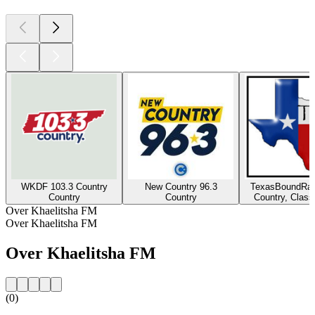
WKDF 103.3 Country
New Country 96.3
TexasBoundRad
Country
Country
Country, Class
Over Khaelitsha FM
Over Khaelitsha FM
Over Khaelitsha FM
(0)