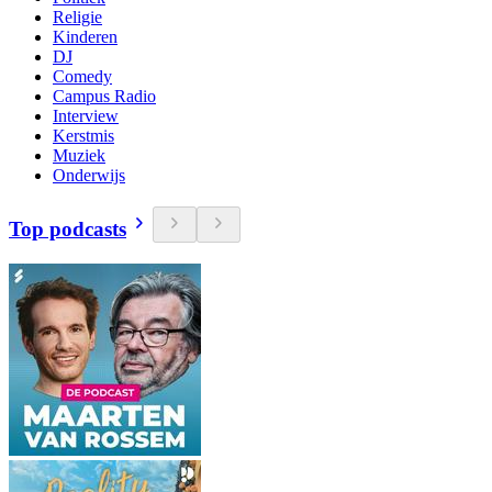
Religie
Kinderen
DJ
Comedy
Campus Radio
Interview
Kerstmis
Muziek
Onderwijs
Top podcasts