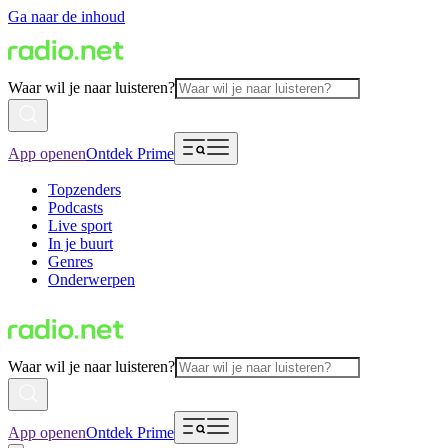
Ga naar de inhoud
Waar wil je naar luisteren?
App openen
Ontdek Prime
Topzenders
Podcasts
Live sport
In je buurt
Genres
Onderwerpen
Waar wil je naar luisteren?
App openen
Ontdek Prime