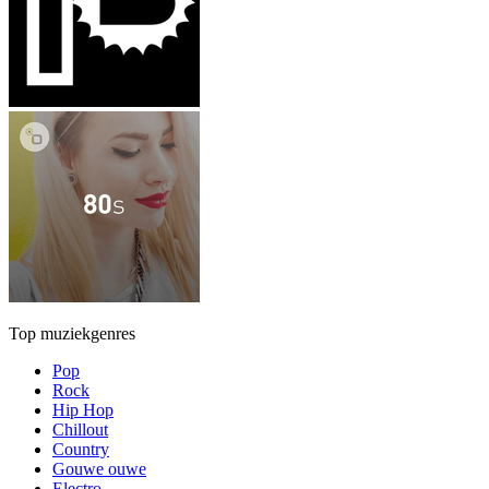
Top muziekgenres
Pop
Rock
Hip Hop
Chillout
Country
Gouwe ouwe
Electro