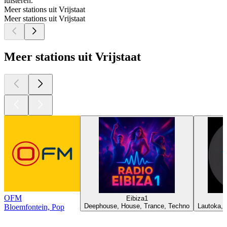
luisteren.
Meer stations uit Vrijstaat
Meer stations uit Vrijstaat
Meer stations uit Vrijstaat
OFM
Eibiza1
Deephouse, House, Trance, Techno
Lautoka, 
Bloemfontein, Pop
Top
podcasts