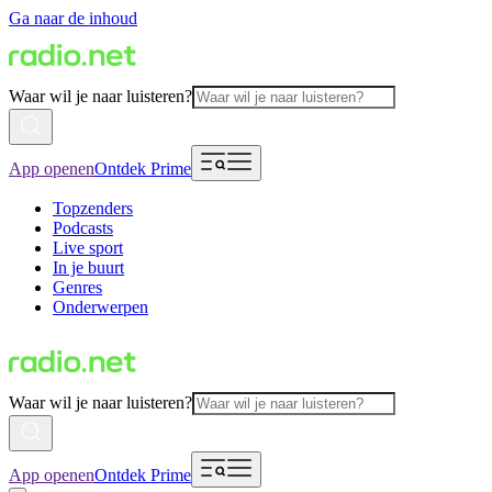
Ga naar de inhoud
Waar wil je naar luisteren?
App openen
Ontdek Prime
Topzenders
Podcasts
Live sport
In je buurt
Genres
Onderwerpen
Waar wil je naar luisteren?
App openen
Ontdek Prime