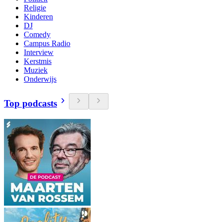
Religie
Kinderen
DJ
Comedy
Campus Radio
Interview
Kerstmis
Muziek
Onderwijs
Top podcasts