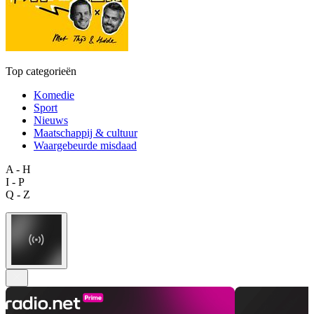
Top categorieën
Komedie
Sport
Nieuws
Maatschappij & cultuur
Waargebeurde misdaad
A - H
I - P
Q - Z