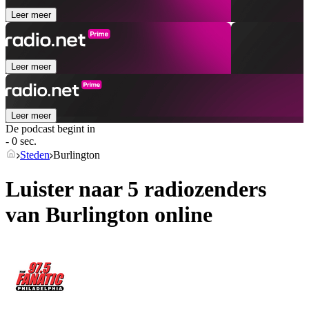
Leer meer
Leer meer
Leer meer
De podcast begint in
- 0 sec.
Steden
Burlington
Luister naar 5 radiozenders
van
Burlington
online