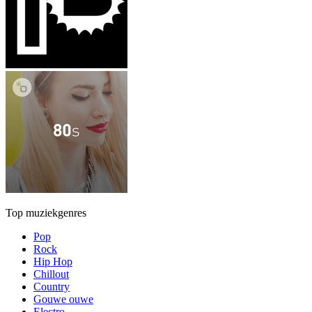
Top muziekgenres
Pop
Rock
Hip Hop
Chillout
Country
Gouwe ouwe
Electro