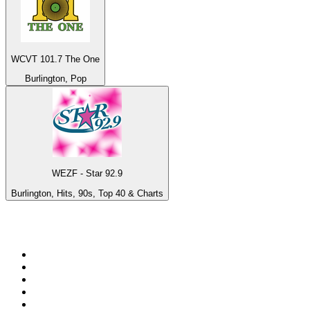
WCVT 101.7 The One
Burlington, Pop
WEZF - Star 92.9
Burlington, Hits, 90s, Top 40 & Charts
De top 100 op
radio.net
1
.
538 NL
2
.
100% Helene Fischer - von SchlagerPlanet
3
.
Joe Nederland
4
.
Fip : Rock
5
.
NPO Radio 1