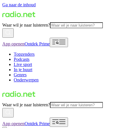
Ga naar de inhoud
Waar wil je naar luisteren?
App openen
Ontdek Prime
Topzenders
Podcasts
Live sport
In je buurt
Genres
Onderwerpen
Waar wil je naar luisteren?
App openen
Ontdek Prime