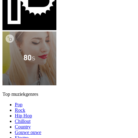
Top muziekgenres
Pop
Rock
Hip Hop
Chillout
Country
Gouwe ouwe
Electro