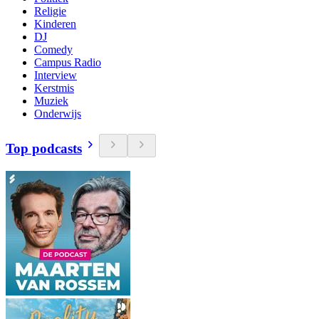
Religie
Kinderen
DJ
Comedy
Campus Radio
Interview
Kerstmis
Muziek
Onderwijs
Top podcasts