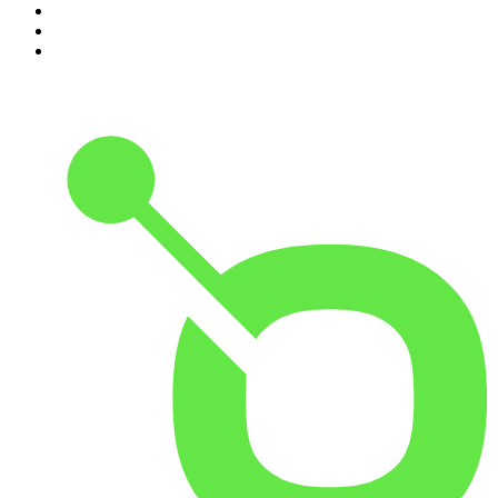
8
.
RADIO BOOS
9
.
Scientias Podcast
10
.
Het Spreekuur