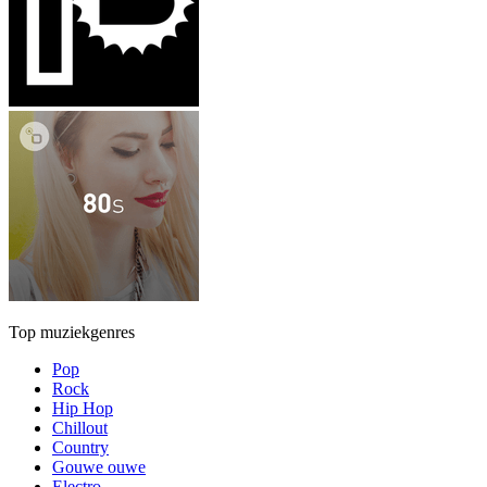
Top muziekgenres
Pop
Rock
Hip Hop
Chillout
Country
Gouwe ouwe
Electro