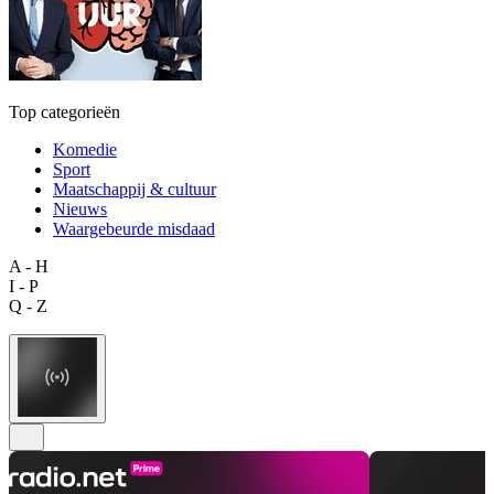
Top categorieën
Komedie
Sport
Maatschappij & cultuur
Nieuws
Waargebeurde misdaad
A - H
I - P
Q - Z