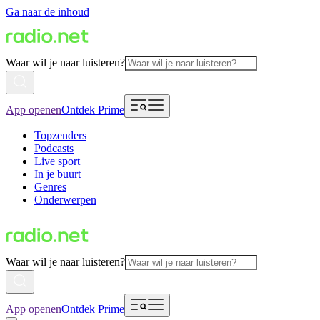
Ga naar de inhoud
Waar wil je naar luisteren?
App openen
Ontdek Prime
Topzenders
Podcasts
Live sport
In je buurt
Genres
Onderwerpen
Waar wil je naar luisteren?
App openen
Ontdek Prime