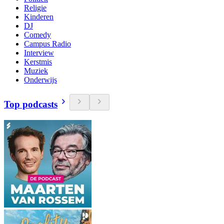
Religie
Kinderen
DJ
Comedy
Campus Radio
Interview
Kerstmis
Muziek
Onderwijs
Top podcasts