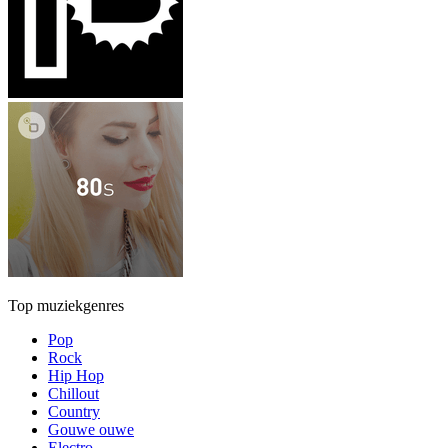
Top muziekgenres
Pop
Rock
Hip Hop
Chillout
Country
Gouwe ouwe
Electro