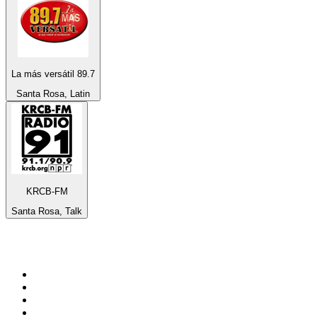
La más versátil 89.7
Santa Rosa, Latin
KRCB-FM
Santa Rosa, Talk
De top 100 op
radio.net
1
.
538 NL
2
.
100% Helene Fischer - von SchlagerPlanet
3
.
Joe Nederland
4
.
Fip : Rock