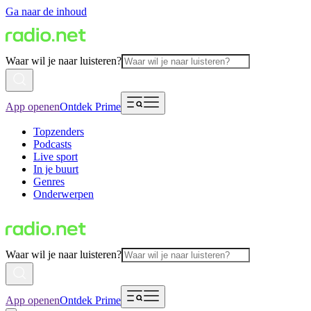
Ga naar de inhoud
Waar wil je naar luisteren?
App openen
Ontdek Prime
Topzenders
Podcasts
Live sport
In je buurt
Genres
Onderwerpen
Waar wil je naar luisteren?
App openen
Ontdek Prime