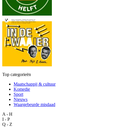
Top categorieën
Maatschappij & cultuur
Komedie
Sport
Nieuws
Waargebeurde misdaad
A - H
I - P
Q - Z