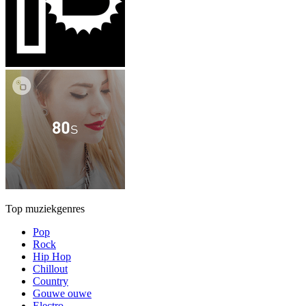
Top muziekgenres
Pop
Rock
Hip Hop
Chillout
Country
Gouwe ouwe
Electro