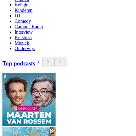
Religie
Kinderen
DJ
Comedy
Campus Radio
Interview
Kerstmis
Muziek
Onderwijs
Top podcasts