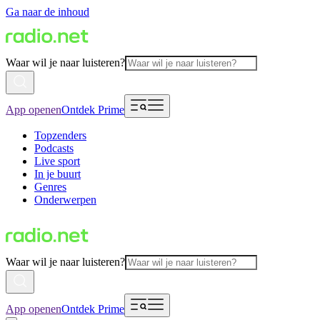
Ga naar de inhoud
Waar wil je naar luisteren?
App openen
Ontdek Prime
Topzenders
Podcasts
Live sport
In je buurt
Genres
Onderwerpen
Waar wil je naar luisteren?
App openen
Ontdek Prime