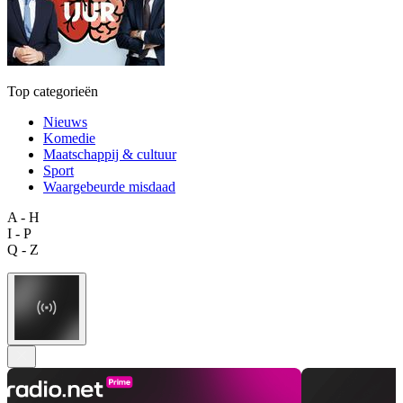
Top categorieën
Nieuws
Komedie
Maatschappij & cultuur
Sport
Waargebeurde misdaad
A - H
I - P
Q - Z