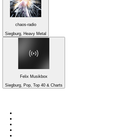
chaos-radio
Siegburg, Heavy Metal
Felix Musikbox
Siegburg, Pop, Top 40 & Charts
De top 100 op
radio.net
1
.
538 NL
2
.
100% Helene Fischer - von SchlagerPlanet
3
.
Joe Nederland
4
.
NPO Radio 1
5
.
Fip : Rock