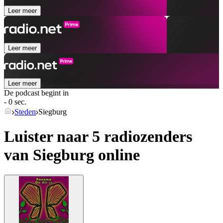
Leer meer
Leer meer
Leer meer
De podcast begint in
- 0 sec.
Steden
Siegburg
Luister naar 5 radiozenders
van
Siegburg
online