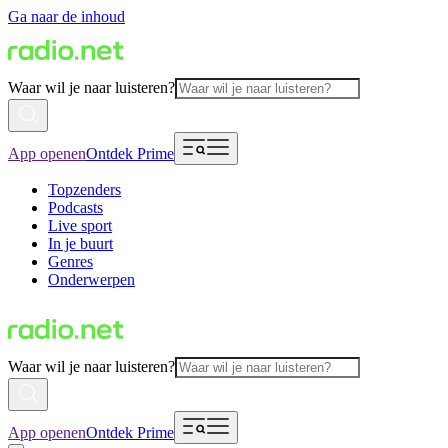
Ga naar de inhoud
Waar wil je naar luisteren?
App openen
Ontdek Prime
Topzenders
Podcasts
Live sport
In je buurt
Genres
Onderwerpen
Waar wil je naar luisteren?
App openen
Ontdek Prime