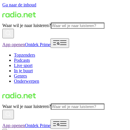
Ga naar de inhoud
Waar wil je naar luisteren?
App openen
Ontdek Prime
Topzenders
Podcasts
Live sport
In je buurt
Genres
Onderwerpen
Waar wil je naar luisteren?
App openen
Ontdek Prime