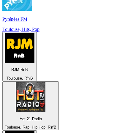
Pyrénées FM
Toulouse, Hits, Pop
RJM RnB
Toulouse, R'n'B
Hot 21 Radio
Toulouse, Rap, Hip Hop, R'n'B