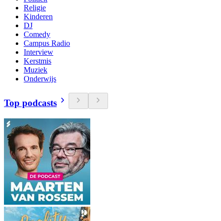
Religie
Kinderen
DJ
Comedy
Campus Radio
Interview
Kerstmis
Muziek
Onderwijs
Top podcasts