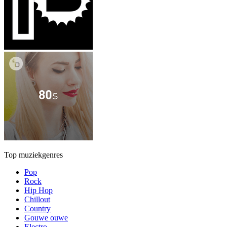
Top muziekgenres
Pop
Rock
Hip Hop
Chillout
Country
Gouwe ouwe
Electro