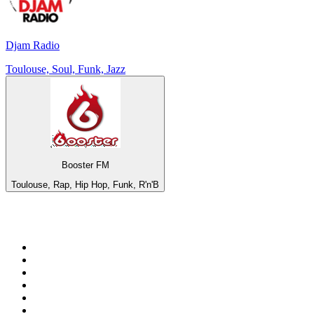
Djam Radio
Toulouse, Soul, Funk, Jazz
Booster FM
Toulouse, Rap, Hip Hop, Funk, R'n'B
De top 100 op
radio.net
1
.
538 NL
2
.
100% Helene Fischer - von SchlagerPlanet
3
.
Joe Nederland
4
.
NPO Radio 1
5
.
Fip : Rock
6
.
Radio Bollerwagen