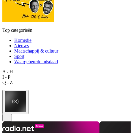
Top categorieën
Komedie
Nieuws
Maatschappij & cultuur
Sport
Waargebeurde misdaad
A - H
I - P
Q - Z