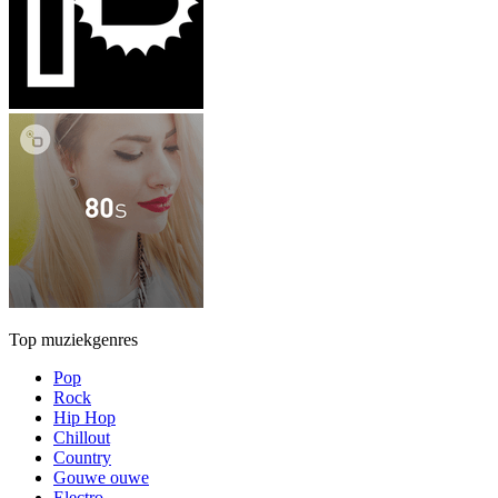
Top muziekgenres
Pop
Rock
Hip Hop
Chillout
Country
Gouwe ouwe
Electro