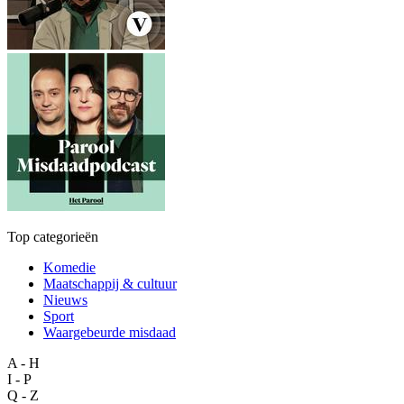
Top categorieën
Komedie
Maatschappij & cultuur
Nieuws
Sport
Waargebeurde misdaad
A - H
I - P
Q - Z