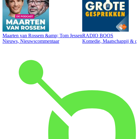
Maarten van Rossem &amp; Tom Jessen
RADIO BOOS
Nieuws, Nieuwscommentaar
Komedie, Maatschappij & cul