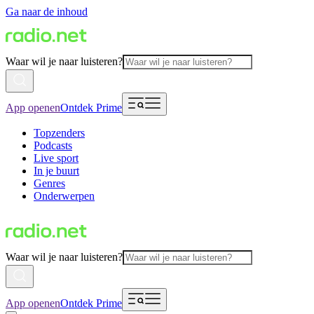
Ga naar de inhoud
Waar wil je naar luisteren?
App openen
Ontdek Prime
Topzenders
Podcasts
Live sport
In je buurt
Genres
Onderwerpen
Waar wil je naar luisteren?
App openen
Ontdek Prime