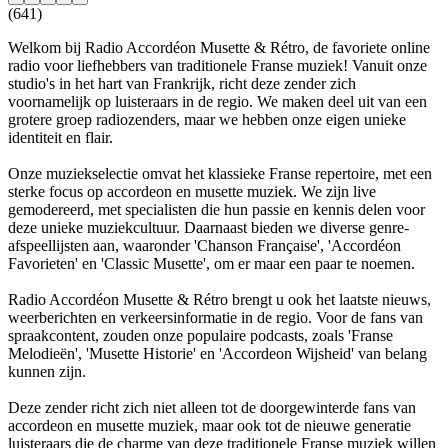
(641)
Welkom bij Radio Accordéon Musette & Rétro, de favoriete online
radio voor liefhebbers van traditionele Franse muziek! Vanuit onze
studio's in het hart van Frankrijk, richt deze zender zich
voornamelijk op luisteraars in de regio. We maken deel uit van een
grotere groep radiozenders, maar we hebben onze eigen unieke
identiteit en flair.
Onze muziekselectie omvat het klassieke Franse repertoire, met een
sterke focus op accordeon en musette muziek. We zijn live
gemodereerd, met specialisten die hun passie en kennis delen voor
deze unieke muziekcultuur. Daarnaast bieden we diverse genre-
afspeellijsten aan, waaronder 'Chanson Française', 'Accordéon
Favorieten' en 'Classic Musette', om er maar een paar te noemen.
Radio Accordéon Musette & Rétro brengt u ook het laatste nieuws,
weerberichten en verkeersinformatie in de regio. Voor de fans van
spraakcontent, zouden onze populaire podcasts, zoals 'Franse
Melodieën', 'Musette Historie' en 'Accordeon Wijsheid' van belang
kunnen zijn.
Deze zender richt zich niet alleen tot de doorgewinterde fans van
accordeon en musette muziek, maar ook tot de nieuwe generatie
luisteraars die de charme van deze traditionele Franse muziek willen