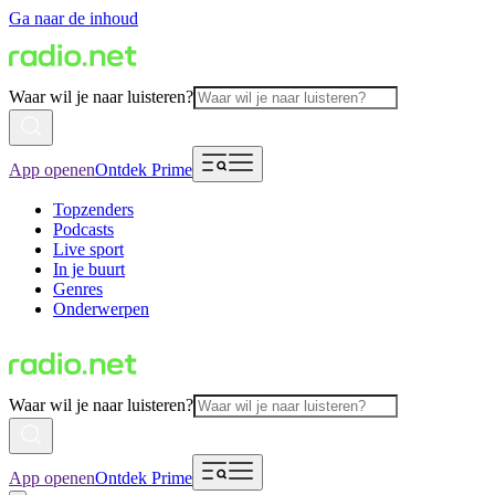
Ga naar de inhoud
Waar wil je naar luisteren?
App openen
Ontdek Prime
Topzenders
Podcasts
Live sport
In je buurt
Genres
Onderwerpen
Waar wil je naar luisteren?
App openen
Ontdek Prime