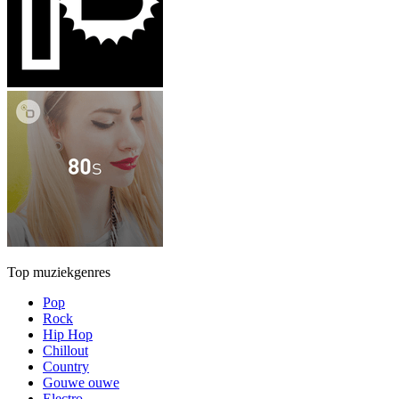
Top muziekgenres
Pop
Rock
Hip Hop
Chillout
Country
Gouwe ouwe
Electro