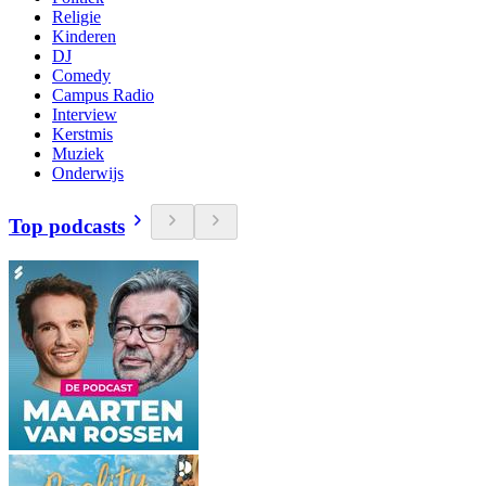
Religie
Kinderen
DJ
Comedy
Campus Radio
Interview
Kerstmis
Muziek
Onderwijs
Top podcasts