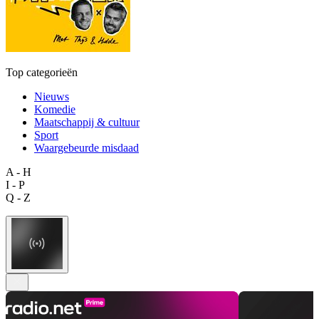
Top categorieën
Nieuws
Komedie
Maatschappij & cultuur
Sport
Waargebeurde misdaad
A - H
I - P
Q - Z