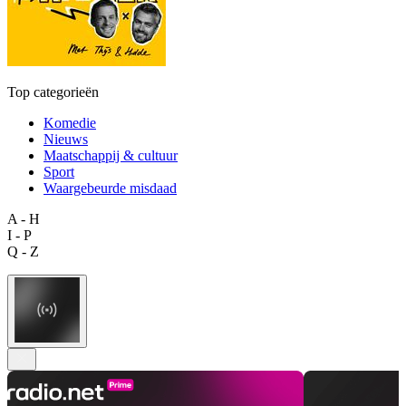
Top categorieën
Komedie
Nieuws
Maatschappij & cultuur
Sport
Waargebeurde misdaad
A - H
I - P
Q - Z