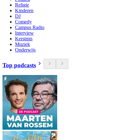
Religie
Kinderen
DJ
Comedy
Campus Radio
Interview
Kerstmis
Muziek
Onderwijs
Top podcasts