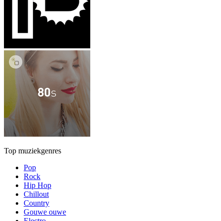
Top muziekgenres
Pop
Rock
Hip Hop
Chillout
Country
Gouwe ouwe
Electro