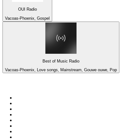
OUI Radio
Vacoas-Phoenix, Gospel
Best of Music Radio
Vacoas-Phoenix, Love songs, Mainstream, Gouwe ouwe, Pop
De top 100 op
radio.net
1
.
538 NL
2
.
100% Helene Fischer - von SchlagerPlanet
3
.
Joe Nederland
4
.
NPO Radio 1
5
.
Fip : Rock
6
.
Radio Bollerwagen
7
.
Frisky Radio
8
.
Radio Veronica