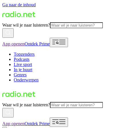
Ga naar de inhoud
Waar wil je naar luisteren?
App openen
Ontdek Prime
Topzenders
Podcasts
Live sport
In je buurt
Genres
Onderwerpen
Waar wil je naar luisteren?
App openen
Ontdek Prime