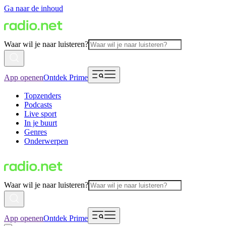
Ga naar de inhoud
Waar wil je naar luisteren?
App openen
Ontdek Prime
Topzenders
Podcasts
Live sport
In je buurt
Genres
Onderwerpen
Waar wil je naar luisteren?
App openen
Ontdek Prime