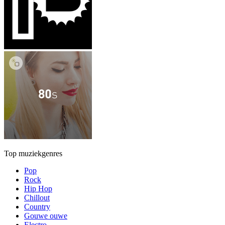
Top muziekgenres
Pop
Rock
Hip Hop
Chillout
Country
Gouwe ouwe
Electro