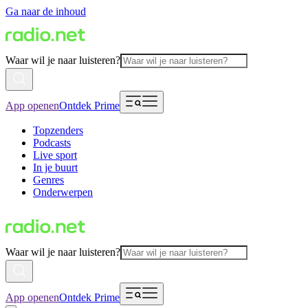
Ga naar de inhoud
Waar wil je naar luisteren?
App openen
Ontdek Prime
Topzenders
Podcasts
Live sport
In je buurt
Genres
Onderwerpen
Waar wil je naar luisteren?
App openen
Ontdek Prime