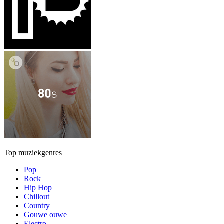
Top muziekgenres
Pop
Rock
Hip Hop
Chillout
Country
Gouwe ouwe
Electro