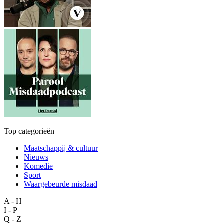
Top categorieën
Maatschappij & cultuur
Nieuws
Komedie
Sport
Waargebeurde misdaad
A - H
I - P
Q - Z