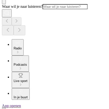
Waar wil je naar luisteren?
Radio
Podcasts
Live sport
In je buurt
App openen