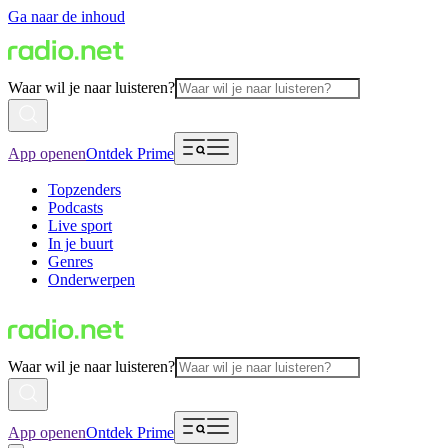
Ga naar de inhoud
Waar wil je naar luisteren?
App openen
Ontdek Prime
Topzenders
Podcasts
Live sport
In je buurt
Genres
Onderwerpen
Waar wil je naar luisteren?
App openen
Ontdek Prime