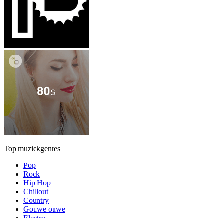
Top muziekgenres
Pop
Rock
Hip Hop
Chillout
Country
Gouwe ouwe
Electro