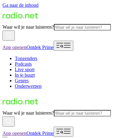
Ga naar de inhoud
Waar wil je naar luisteren?
App openen
Ontdek Prime
Topzenders
Podcasts
Live sport
In je buurt
Genres
Onderwerpen
Waar wil je naar luisteren?
App openen
Ontdek Prime