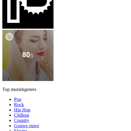
Top muziekgenres
Pop
Rock
Hip Hop
Chillout
Country
Gouwe ouwe
Electro