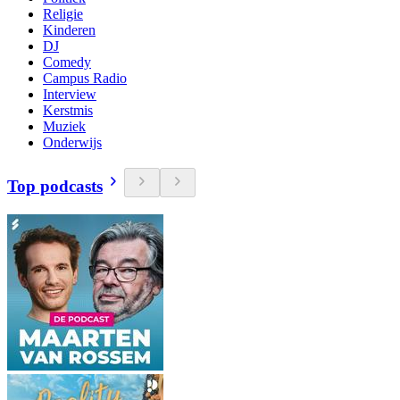
Religie
Kinderen
DJ
Comedy
Campus Radio
Interview
Kerstmis
Muziek
Onderwijs
Top podcasts