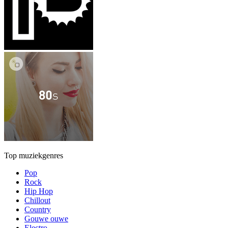
Top muziekgenres
Pop
Rock
Hip Hop
Chillout
Country
Gouwe ouwe
Electro