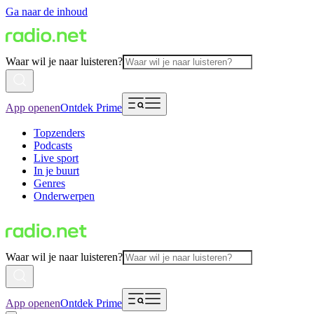
Ga naar de inhoud
Waar wil je naar luisteren?
App openen
Ontdek Prime
Topzenders
Podcasts
Live sport
In je buurt
Genres
Onderwerpen
Waar wil je naar luisteren?
App openen
Ontdek Prime