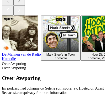
De Mannen van de Radio
Mark Steel's in Town
Hoor Dit D
Komedie
Komedie, Vrije
Komedie
Over Avsporing
Over Avsporing
Over Avsporing
En podcast med Johanne og Selene som sporer av. Hosted on Acast.
See acast.com/privacy for more information.
Podcast website