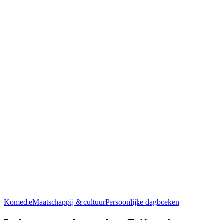
Komedie
Maatschappij & cultuur
Persoonlijke dagboeken