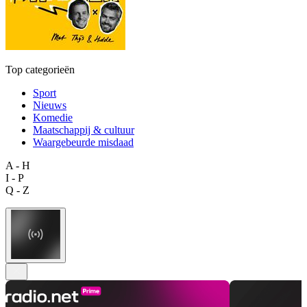
Top categorieën
Sport
Nieuws
Komedie
Maatschappij & cultuur
Waargebeurde misdaad
A - H
I - P
Q - Z