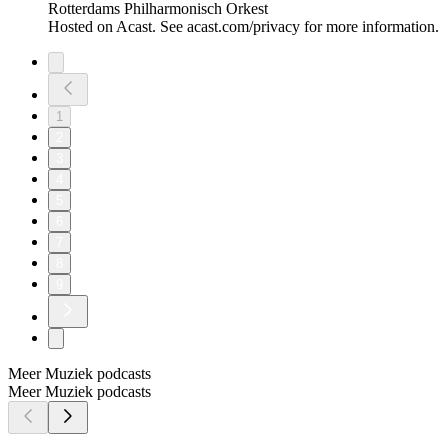
Rotterdams Philharmonisch Orkest
Hosted on Acast. See acast.com/privacy for more information.
1
2
3
4
5
6
7
8
9
Meer Muziek podcasts
Meer Muziek podcasts