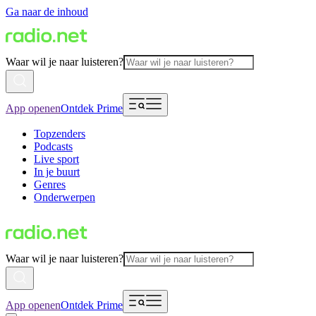
Ga naar de inhoud
Waar wil je naar luisteren?
App openen
Ontdek Prime
Topzenders
Podcasts
Live sport
In je buurt
Genres
Onderwerpen
Waar wil je naar luisteren?
App openen
Ontdek Prime