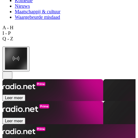
Komedie
Nieuws
Maatschappij & cultuur
Waargebeurde misdaad
A - H
I - P
Q - Z
Leer meer
Leer meer