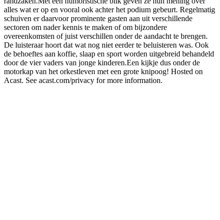
randzaken.Met een humoristische blik geven ze hun mening over
alles wat er op en vooral ook achter het podium gebeurt. Regelmatig
schuiven er daarvoor prominente gasten aan uit verschillende
sectoren om nader kennis te maken of om bijzondere
overeenkomsten of juist verschillen onder de aandacht te brengen.
De luisteraar hoort dat wat nog niet eerder te beluisteren was. Ook
de behoeftes aan koffie, slaap en sport worden uitgebreid behandeld
door de vier vaders van jonge kinderen.Een kijkje dus onder de
motorkap van het orkestleven met een grote knipoog! Hosted on
Acast. See acast.com/privacy for more information.
Podcast website