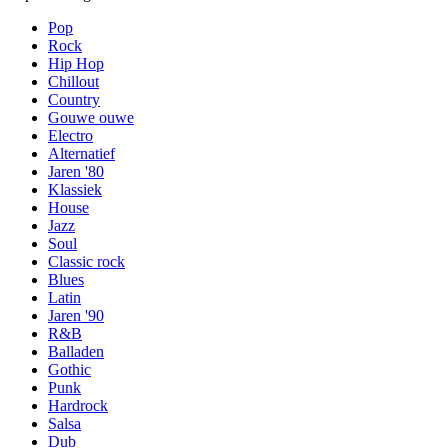
Pop
Rock
Hip Hop
Chillout
Country
Gouwe ouwe
Electro
Alternatief
Jaren '80
Klassiek
House
Jazz
Soul
Classic rock
Blues
Latin
Jaren '90
R&B
Balladen
Gothic
Punk
Hardrock
Salsa
Dub