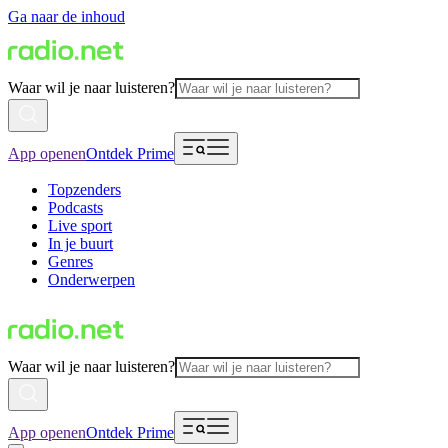
Ga naar de inhoud
Waar wil je naar luisteren?
App openen
Ontdek Prime
Topzenders
Podcasts
Live sport
In je buurt
Genres
Onderwerpen
Waar wil je naar luisteren?
App openen
Ontdek Prime