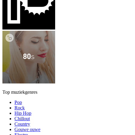
Top muziekgenres
Pop
Rock
Hip Hop
Chillout
Country
Gouwe ouwe
Electro