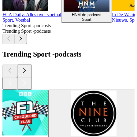
FCA Daily: Alles over voetbal
In De Waaie
HNM de podcast
Sport
Sport, Voetbal
Nieuws, Spo
Trending Sport -podcasts
Trending Sport -podcasts
Trending Sport -podcasts