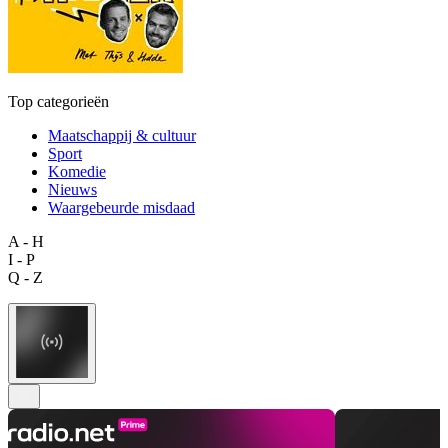
Top categorieën
Maatschappij & cultuur
Sport
Komedie
Nieuws
Waargebeurde misdaad
A - H
I - P
Q - Z