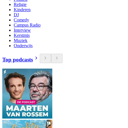
Religie
Kinderen
DJ
Comedy
Campus Radio
Interview
Kerstmis
Muziek
Onderwijs
Top podcasts