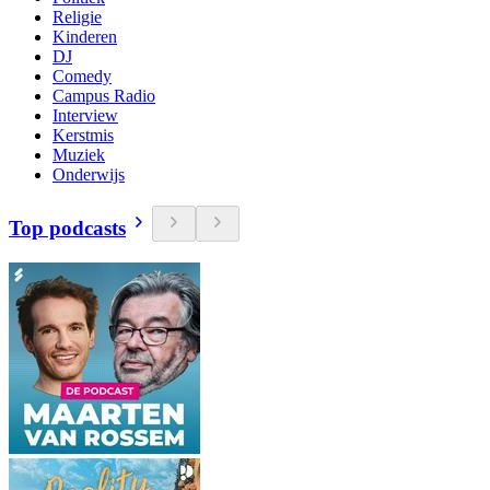
Religie
Kinderen
DJ
Comedy
Campus Radio
Interview
Kerstmis
Muziek
Onderwijs
Top podcasts