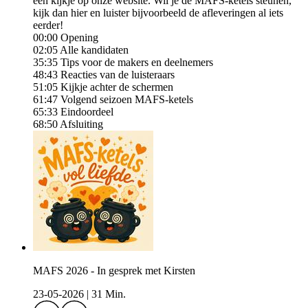
een kijkje op ⁠⁠⁠⁠onze website⁠⁠⁠⁠. Wil je de MAFS-ketels steunen,
kijk ⁠⁠⁠⁠dan hier⁠⁠⁠⁠ en luister bijvoorbeeld de afleveringen al iets
eerder!
00:00 Opening
02:05 Alle kandidaten
35:35 ⁠⁠Tips voor de makers en deelnemers
48:43 Reacties van de luisteraars
51:05 Kijkje achter de schermen
61:47 Volgend seizoen MAFS-ketels
65:33 Eindoordeel
68:50 Afsluiting
MAFS 2026 - In gesprek met Kirsten
23-05-2026
|
31 Min.