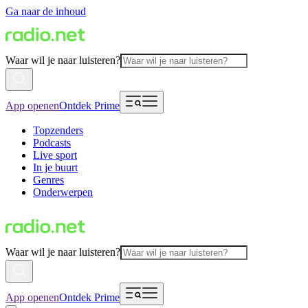
Ga naar de inhoud
Waar wil je naar luisteren?
App openen
Ontdek Prime
Topzenders
Podcasts
Live sport
In je buurt
Genres
Onderwerpen
Waar wil je naar luisteren?
App openen
Ontdek Prime