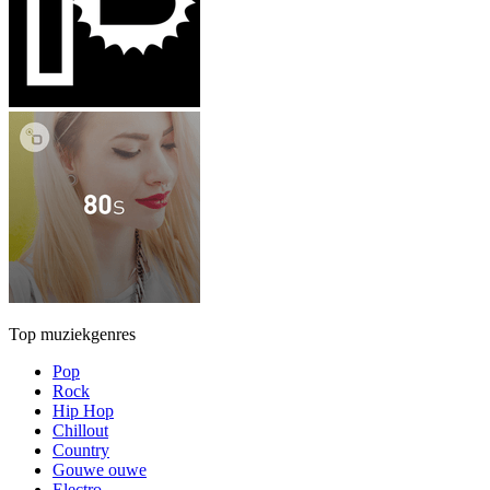
Top muziekgenres
Pop
Rock
Hip Hop
Chillout
Country
Gouwe ouwe
Electro