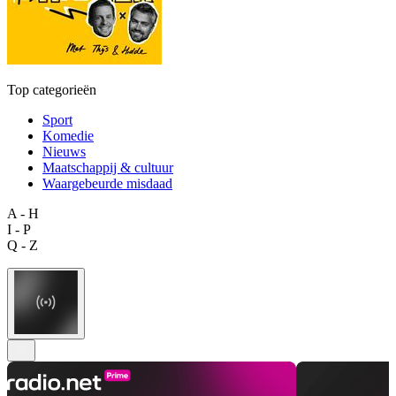
Top categorieën
Sport
Komedie
Nieuws
Maatschappij & cultuur
Waargebeurde misdaad
A - H
I - P
Q - Z