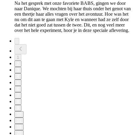
Na het gesprek met onze favoriete BABS, gingen we door
naar Danique. We mochten bij haar thuis onder het genot van
een theetje haar alles vragen over het avontuur. Hoe was het
nu om dit aan te gaan met Kyle en wanneer had ze zelf door
dat het niet goed zat tussen de twee. Dit, en nog veel meer
over het hele experiment, hoor je in deze speciale aflevering.
1
2
3
4
5
6
7
8
9
10
11
19
20