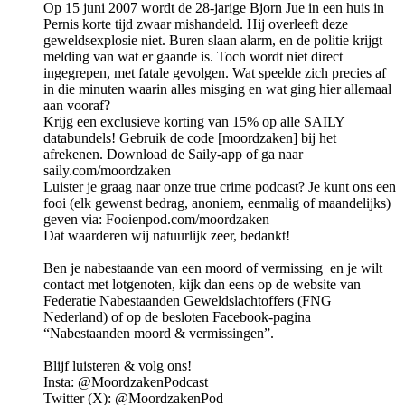
Op 15 juni 2007 wordt de 28-jarige Bjorn Jue in een huis in
Pernis korte tijd zwaar mishandeld. Hij overleeft deze
geweldsexplosie niet. Buren slaan alarm, en de politie krijgt
melding van wat er gaande is. Toch wordt niet direct
ingegrepen, met fatale gevolgen. Wat speelde zich precies af
in die minuten waarin alles misging en wat ging hier allemaal
aan vooraf?
Krijg een exclusieve korting van 15% op alle SAILY
databundels! Gebruik de code [moordzaken] bij het
afrekenen. Download de Saily-app of ga naar
saily.com/moordzaken
Luister je graag naar onze true crime podcast? Je kunt ons een
fooi (elk gewenst bedrag, anoniem, eenmalig of maandelijks)
geven via: Fooienpod.com/moordzaken
Dat waarderen wij natuurlijk zeer, bedankt!
Ben je nabestaande van een moord of vermissing en je wilt
contact met lotgenoten, kijk dan eens op de website van
Federatie Nabestaanden Geweldslachtoffers (FNG
Nederland) of op de besloten Facebook-pagina
“Nabestaanden moord & vermissingen”.
Blijf luisteren & volg ons!
Insta: @MoordzakenPodcast
Twitter (X): @MoordzakenPod