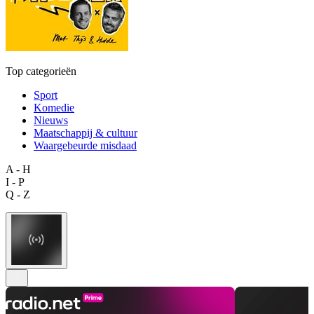
Top categorieën
Sport
Komedie
Nieuws
Maatschappij & cultuur
Waargebeurde misdaad
A - H
I - P
Q - Z