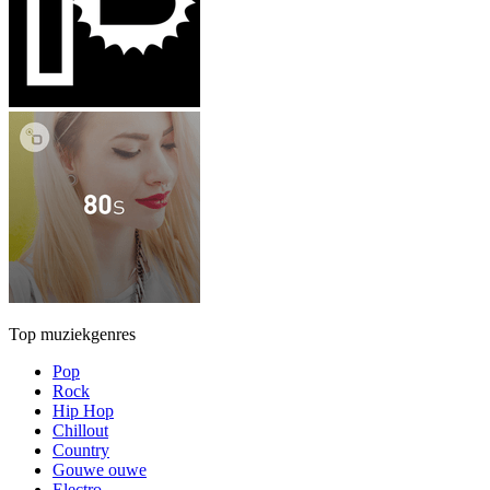
Top muziekgenres
Pop
Rock
Hip Hop
Chillout
Country
Gouwe ouwe
Electro