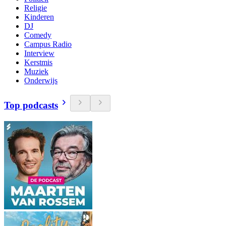
Religie
Kinderen
DJ
Comedy
Campus Radio
Interview
Kerstmis
Muziek
Onderwijs
Top podcasts