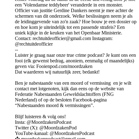
een 'Volendamse teddybeer' veranderde in een monster.
Officier van justitie Gerdine Dankers neemt je mee achter de
schermen van dit onderzoek. Welke beslissingen neem je als
de leidinggevende van zo'n zaak? Hoe bouw je een dossier op
en hoe kom je uiteindelijk tot een passende strafeis? Een
uniek kijkje in de keuken van het Openbaar Ministerie.
Contact: rechtuitdeofficier@gmail.com Instagram:
@rechtuitdeofficier
--
Luister je graag naar onze true crime podcast? Je kunt ons een
fooi (elk gewenst bedrag, anoniem, eenmalig of maandelijks)
geven via: Fooienpod.com/moordzaken
Dat waarderen wij natuurlijk zeer, bedankt!
Ben je nabestaande van een moord of vermissing en je wilt
contact met lotgenoten, kijk dan eens op de website van
Federatie Nabestaanden Geweldslachtoffers (FNG
Nederland) of op de besloten Facebook-pagina
“Nabestaanden moord & vermissingen”.
Blijf luisteren & volg ons!
Insta: @MoordzakenPodcast
Twitter (X): @MoordzakenPod
YouTube-kanaal: @MoordzakenPodcast
📩 moordzakenpodcast@gmail.com