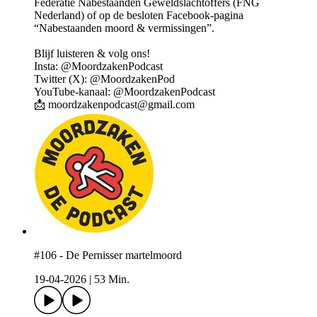
Federatie Nabestaanden Geweldslachtoffers (FNG
Nederland) of op de besloten Facebook-pagina
“Nabestaanden moord & vermissingen”.
Blijf luisteren & volg ons!
Insta: @MoordzakenPodcast
Twitter (X): @MoordzakenPod
YouTube-kanaal: @MoordzakenPodcast
📩 moordzakenpodcast@gmail.com
#106 - De Pernisser martelmoord
19-04-2026
|
53 Min.