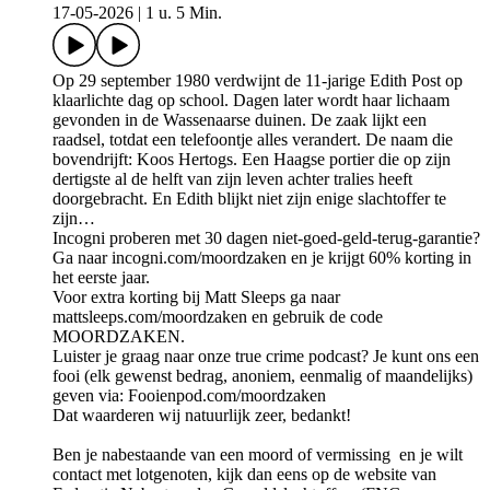
17-05-2026
|
1 u. 5 Min.
Op 29 september 1980 verdwijnt de 11-jarige Edith Post op
klaarlichte dag op school. Dagen later wordt haar lichaam
gevonden in de Wassenaarse duinen. De zaak lijkt een
raadsel, totdat een telefoontje alles verandert. De naam die
bovendrijft: Koos Hertogs. Een Haagse portier die op zijn
dertigste al de helft van zijn leven achter tralies heeft
doorgebracht. En Edith blijkt niet zijn enige slachtoffer te
zijn…
Incogni proberen met 30 dagen niet-goed-geld-terug-garantie?
Ga naar incogni.com/moordzaken en je krijgt 60% korting in
het eerste jaar.
Voor extra korting bij Matt Sleeps ga naar
mattsleeps.com/moordzaken en gebruik de code
MOORDZAKEN.
Luister je graag naar onze true crime podcast? Je kunt ons een
fooi (elk gewenst bedrag, anoniem, eenmalig of maandelijks)
geven via: Fooienpod.com/moordzaken
Dat waarderen wij natuurlijk zeer, bedankt!
Ben je nabestaande van een moord of vermissing en je wilt
contact met lotgenoten, kijk dan eens op de website van