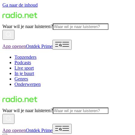
Ga naar de inhoud
Waar wil je naar luisteren?
App openen
Ontdek Prime
Topzenders
Podcasts
Live sport
In je buurt
Genres
Onderwerpen
Waar wil je naar luisteren?
App openen
Ontdek Prime