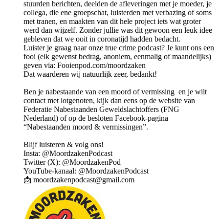
stuurden berichten, deelden de afleveringen met je moeder, je
collega, die ene groepschat, luisterden met verbazing of soms
met tranen, en maakten van dit hele project iets wat groter
werd dan wijzelf. Zonder jullie was dit gewoon een leuk idee
gebleven dat we ooit in coronatijd hadden bedacht.
Luister je graag naar onze true crime podcast? Je kunt ons een
fooi (elk gewenst bedrag, anoniem, eenmalig of maandelijks)
geven via: Fooienpod.com/moordzaken
Dat waarderen wij natuurlijk zeer, bedankt!
Ben je nabestaande van een moord of vermissing en je wilt
contact met lotgenoten, kijk dan eens op de website van
Federatie Nabestaanden Geweldslachtoffers (FNG
Nederland) of op de besloten Facebook-pagina
“Nabestaanden moord & vermissingen”.
Blijf luisteren & volg ons!
Insta: @MoordzakenPodcast
Twitter (X): @MoordzakenPod
YouTube-kanaal: @MoordzakenPodcast
📩 moordzakenpodcast@gmail.com