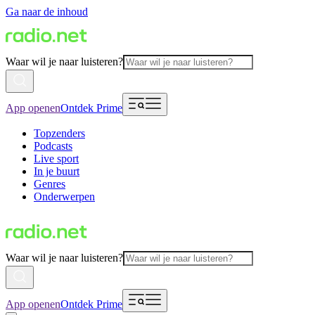
Ga naar de inhoud
Waar wil je naar luisteren?
App openen
Ontdek Prime
Topzenders
Podcasts
Live sport
In je buurt
Genres
Onderwerpen
Waar wil je naar luisteren?
App openen
Ontdek Prime