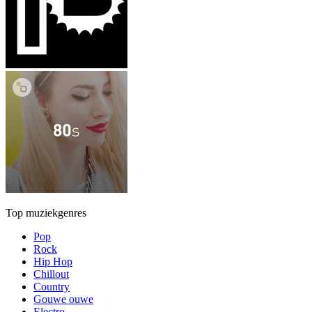
Top muziekgenres
Pop
Rock
Hip Hop
Chillout
Country
Gouwe ouwe
Electro