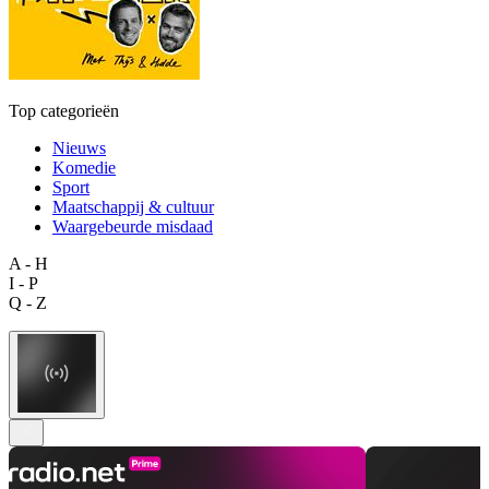
Top categorieën
Nieuws
Komedie
Sport
Maatschappij & cultuur
Waargebeurde misdaad
A - H
I - P
Q - Z