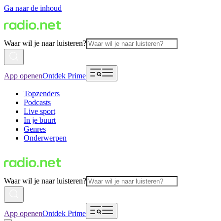
Ga naar de inhoud
Waar wil je naar luisteren?
App openen
Ontdek Prime
Topzenders
Podcasts
Live sport
In je buurt
Genres
Onderwerpen
Waar wil je naar luisteren?
App openen
Ontdek Prime