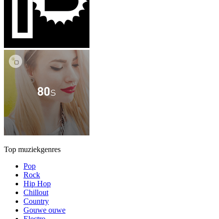
Top muziekgenres
Pop
Rock
Hip Hop
Chillout
Country
Gouwe ouwe
Electro