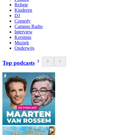
Religie
Kinderen
DJ
Comedy
Campus Radio
Interview
Kerstmis
Muziek
Onderwijs
Top podcasts